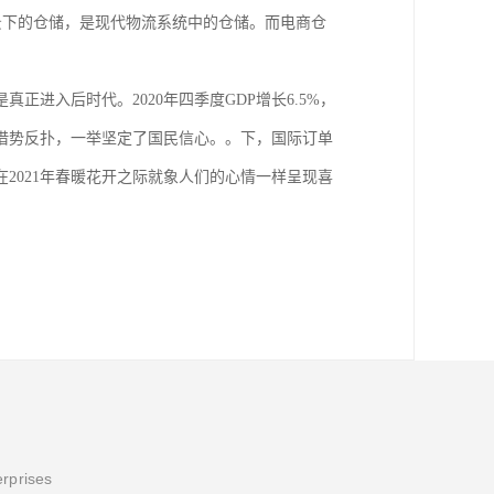
背景下的仓储，是现代物流系统中的仓储。而电商仓
进入后时代。2020年四季度GDP增长6.5%，
潮借势反扑，一举坚定了国民信心。。下，国际订单
在2021年春暖花开之际就象人们的心情一样呈现喜
erprises