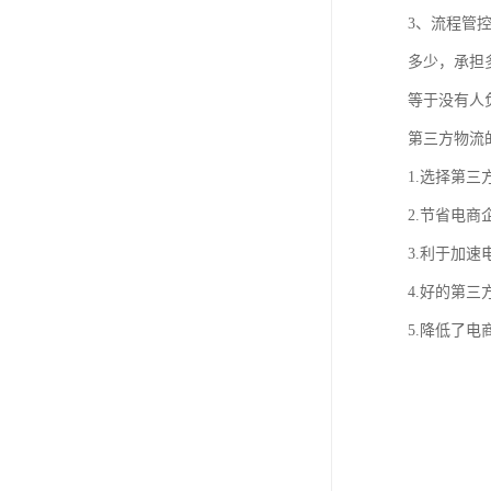
3、流程管
多少，承担
等于没有人
第三方物流
1.选择第
2.节省电
3.利于加
4.好的第
5.降低了