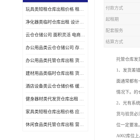
付款方式
玩具类短租仓库出租价格 租期灵活 智能电商配套
起租期
净化器类临时仓库出租 设计简单 电商仓储物流战略合作
配套服务
云仓仓储公司 面积灵活 电商仓储物流战略合作
结算方式
办公用品类云仓仓储公司 存货周转很快 电商仓储物流战略整合
托管仓库发
办公用品类托管仓库出租 货物装卸方便 电商仓储物流战略合作
1、发货差
建材用品类临时仓库出租 货物装卸方便 仓储供应链配套
面通常都有
酒店设备类云仓仓储价格 缓解企业储存压力 智能电商配套
情况下。的
健身器材类代发货仓库出租 租期灵活 新媒体平台配套
2、光有系
家具类短租仓库出租价格 应用广泛 智能电商配套
货与验货必
休闲食品类托管仓库出租 营造良好环境氛围 垂直电商配套
位一定要准
A002库