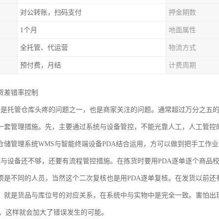
对公转账，扫码支付
押金期数
1个月
地面属性
全托管、代运营
物流方式
预付费，月结
计费周期
货差错率控制
错是托管仓库头疼的问题之一，也是商家关注的问题。通常超过万分之五
一套管理措施。先，主要通过系统与设备管控，不能光靠人工，人工管控
仓储管理系统WMS与智能终端设备PDA结合运用，方可以做到把手工作
统与设备还不够，还要有流程管控措施。在拣货时要用PDA逐单逐个商品
须是不同的人员，当然这个二次复核也是用PDA逐单复核。在发货以前还
。就是货品与库位号的对应关系，在系统中与实物中是完全一致。害怕出现
位上。这样就会加大了错误发生的可能。