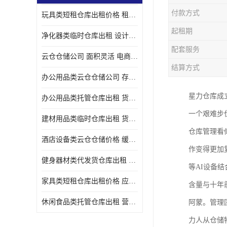
付款方式
玩具类短租仓库出租价格 租期灵活 智能电商配套
起租期
净化器类临时仓库出租 设计简单 电商仓储物流战略合作
配套服务
云仓仓储公司 面积灵活 电商仓储物流战略合作
结算方式
办公用品类云仓仓储公司 存货周转很快 电商仓储物流战略整合
星力仓库成立
办公用品类托管仓库出租 货物装卸方便 电商仓储物流战略合作
一个艰难步
建材用品类临时仓库出租 货物装卸方便 仓储供应链配套
仓库管理看
酒店设备类云仓仓储价格 缓解企业储存压力 智能电商配套
作变得更加
健身器材类代发货仓库出租 租期灵活 新媒体平台配套
等AI设备
家具类短租仓库出租价格 应用广泛 智能电商配套
含量与十年
休闲食品类托管仓库出租 营造良好环境氛围 垂直电商配套
阿蒙。管理
力人从仓储