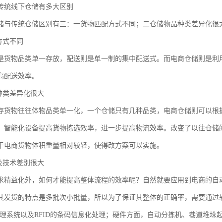
传统线下仓储有多大区别
储与传统仓储区别有三：一货物匹配方式不同；二仓储物品种类差异化很
方式不同
是货物品类单一存放，配送则是单一制的集中配送式。而电商仓储则是利
高配送效率。
品种类差异化很大
存货物往往体物品类单一化，一个仓储只有几种品类，电商仓储则可以根
、智能化设备提高货物拣选效率，进一步提高物流效率。改变了以往仓储
于电商货物体积重量相对较轻，使得改方案可以实施。
备及技术差别很大
求精益化外，如何才能提高整体流程的效率呢？自然就要应用到电商的自
其发货的特点是多批次小批量，所以为了保证其整体的正确率，需要通过
管理系统以及RFID的条码信息化处理；硬件方面，自动分拣机、巷道堆