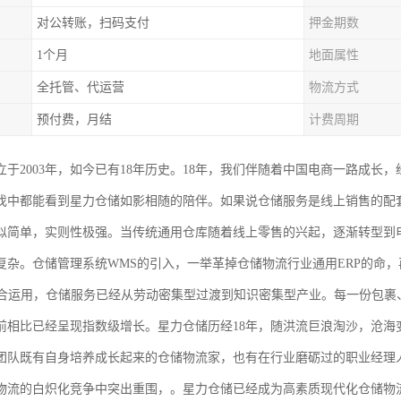
对公转账，扫码支付
押金期数
1个月
地面属性
全托管、代运营
物流方式
预付费，月结
计费周期
于2003年，如今已有18年历史。18年，我们伴随着中国电商一路成长，
伐中都能看到星力仓储如影相随的陪伴。如果说仓储服务是线上销售的配
似简单，实则性极强。当传统通用仓库随着线上零售的兴起，逐渐转型到
复杂。仓储管理系统WMS的引入，一举革掉仓储物流行业通用ERP的命，
结合运用，仓储服务已经从劳动密集型过渡到知识密集型产业。每一份包裹
前相比已经呈现指数级增长。星力仓储历经18年，随洪流巨浪淘沙，沧海
团队既有自身培养成长起来的仓储物流家，也有在行业磨砺过的职业经理
物流的白炽化竞争中突出重围，。星力仓储已经成为高素质现代化仓储物