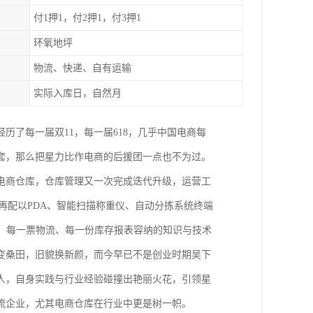
付1押1，付2押1，付3押1
环氧地坪
物流、快递、自有运输
实际入库日，自然月
经历了每一届双11，每一届618，几乎中国电商每
套，那么把星力比作电商的后援团一点也不为过。
电商仓库，仓库管理又一次完成迭代升级，运营工
再配以PDA、智能扫描称重仪、自动分拣系统终端
、每一票物流、每一份库存报表容纳的知识与技术
变桑田，旧貌换新颜，而今早已不是创业时期吴下
人，自身实践与行业经验碰撞出艳丽火花，引领星
流企业，尤其电商仓库在行业中更是树一帜。