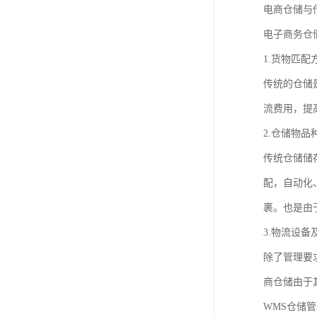
电商仓储与
电子商务仓
1.货物匹配
传统的仓储
流费用，提
2.仓储物
传统仓储储
配，自动化
裹。也是由
3.物流设
除了管理要
商仓储由于
WMS仓储