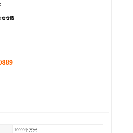
区
云仓仓储
0889
10000平方米