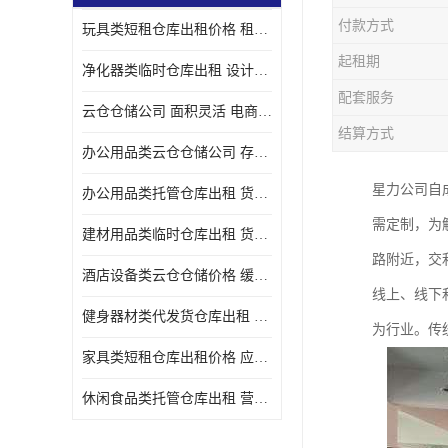
付款方式
玩具类短租仓库出租价格 租期灵活 智能电商配套
起租期
净化器类临时仓库出租 设计简单 电商仓储物流战略合作
配套服务
云仓仓储公司 面积灵活 电商仓储物流战略合作
结算方式
办公用品类云仓仓储公司 存货周转很快 电商仓储物流战略整合
星力公司自
办公用品类托管仓库出租 货物装卸方便 电商仓储物流战略合作
需定制，为
建材用品类临时仓库出租 货物装卸方便 仓储供应链配套
路附近，交
酒店设备类云仓仓储价格 缓解企业储存压力 智能电商配套
线上、线下
健身器材类代发货仓库出租 租期灵活 新媒体平台配套
为行业。传
家具类短租仓库出租价格 应用广泛 智能电商配套
休闲食品类托管仓库出租 营造良好环境氛围 垂直电商配套