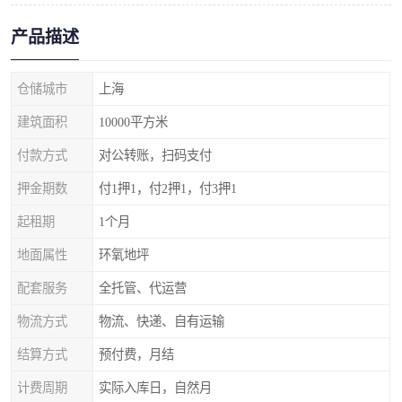
产品描述
仓储城市
上海
建筑面积
10000平方米
付款方式
对公转账，扫码支付
押金期数
付1押1，付2押1，付3押1
起租期
1个月
地面属性
环氧地坪
配套服务
全托管、代运营
物流方式
物流、快递、自有运输
结算方式
预付费，月结
计费周期
实际入库日，自然月