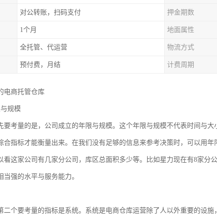
对公转账，扫码支付
押金期数
1个月
地面属性
全托管、代运营
物流方式
预付费，月结
计费周期
的电商托管仓库
限与规模
先要考量的是，公司成立的年限与规模。这个年限与规模不代表时间与大
综合指标才能衡量出来。在我们没有足够的信息来参考决策时，可以用年
以看这家公司有几家分公司，库区总面积多少等。比如星力现在有8家分公司，
相当强的水平与服务能力。
第二个要考量的指标是系统。系统是电商仓库运营除了人以外重要的设施