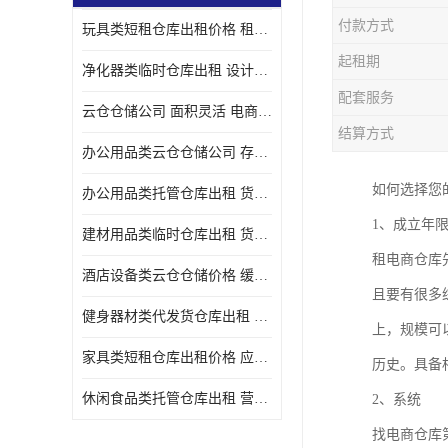
付款方式
玩具类短租仓库出租价格 租期灵活 智能电商配套
起租期
净化器类临时仓库出租 设计简单 电商仓储物流战略合作
配套服务
云仓仓储公司 面积灵活 电商仓储物流战略合作
结算方式
办公用品类云仓仓储公司 存货周转很快 电商仓储物流战略整合
如何选择您
办公用品类托管仓库出租 货物装卸方便 电商仓储物流战略合作
1、成立年
建材用品类临时仓库出租 货物装卸方便 仓储供应链配套
租电商仓库
酒店设备类云仓仓储价格 缓解企业储存压力 智能电商配套
且要有很多
健身器材类代发货仓库出租 租期灵活 新媒体平台配套
上，规模可
家具类短租仓库出租价格 应用广泛 智能电商配套
历史。具备
休闲食品类托管仓库出租 营造良好环境氛围 垂直电商配套
2、系统
找电商仓库