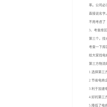
率。公司必
直接说名字
不用考虑了
3、考查库
第三个，找
考查一下库
给大家找电
第三方物流
1.选择第
2.节省电
3.利于加
4.好的第
5.降低了