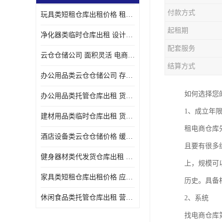
付款方式
玩具类短租仓库出租价格 租期灵活 智能电商配套
起租期
净化器类临时仓库出租 设计简单 电商仓储物流战略合作
配套服务
云仓仓储公司 面积灵活 电商仓储物流战略合作
结算方式
办公用品类云仓仓储公司 存货周转很快 电商仓储物流战略整合
如何选择您
办公用品类托管仓库出租 货物装卸方便 电商仓储物流战略合作
1、成立年
建材用品类临时仓库出租 货物装卸方便 仓储供应链配套
租电商仓库
酒店设备类云仓仓储价格 缓解企业储存压力 智能电商配套
且要有很多
健身器材类代发货仓库出租 租期灵活 新媒体平台配套
上，规模可
家具类短租仓库出租价格 应用广泛 智能电商配套
历史。具备
休闲食品类托管仓库出租 营造良好环境氛围 垂直电商配套
2、系统
找电商仓库