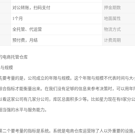
对公转账，扫码支付
押金期数
1个月
地面属性
全托管、代运营
物流方式
预付费，月结
计费周期
的电商托管仓库
限与规模
先要考量的是，公司成立的年限与规模。这个年限与规模不代表时间与大
综合指标才能衡量出来。在我们没有足够的信息来参考决策时，可以用年
以看这家公司有几家分公司，库区总面积多少等。比如星力现在有8家分公司，
相当强的水平与服务能力。
第二个要考量的指标是系统。系统是电商仓库运营除了人以外重要的设施