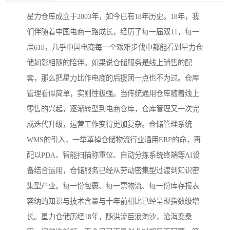
星力仓库成立于2003年，如今已有18年历史。18年，我
们伴随着中国电商一路成长，经历了每一届双11，每一
届618，几乎中国电商每一个艰难步伐中都能看到星力仓
储如影相随的陪伴。如果说仓储服务是线上销售的配
套，那么把星力比作电商的后援团一点也不为过。仓库
管理看似简单，实则性极强。当传统通用仓库随着线上
零售的兴起，逐渐转型到电商仓库，仓库管理又一次完
成迭代升级，运营工作变得更加复杂。仓储管理系统
WMS的引入，一举革掉仓储物流行业通用ERP的命，再
配以PDA、智能扫描称重仪、自动分拣系统终端等AI设
备结合运用，仓储服务已经从劳动密集型过渡到知识密
集型产业。每一份包裹、每一票物流、每一份库存报表
容纳的知识与技术含量与十年前相比已经呈现指数级增
长。星力仓储历经18年，随洪流巨浪淘沙，沧海变桑