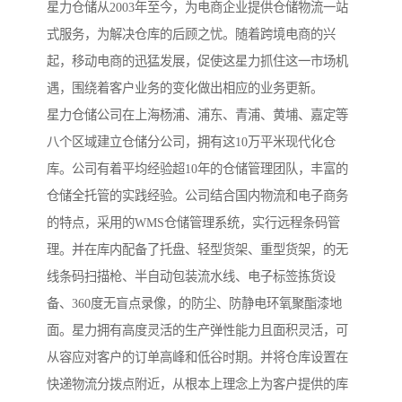
星力仓储从2003年至今，为电商企业提供仓储物流一站
式服务，为解决仓库的后顾之忧。随着跨境电商的兴
起，移动电商的迅猛发展，促使这星力抓住这一市场机
遇，围绕着客户业务的变化做出相应的业务更新。
星力仓储公司在上海杨浦、浦东、青浦、黄埔、嘉定等
八个区域建立仓储分公司，拥有这10万平米现代化仓
库。公司有着平均经验超10年的仓储管理团队，丰富的
仓储全托管的实践经验。公司结合国内物流和电子商务
的特点，采用的WMS仓储管理系统，实行远程条码管
理。并在库内配备了托盘、轻型货架、重型货架，的无
线条码扫描枪、半自动包装流水线、电子标签拣货设
备、360度无盲点录像，的防尘、防静电环氧聚酯漆地
面。星力拥有高度灵活的生产弹性能力且面积灵活，可
从容应对客户的订单高峰和低谷时期。并将仓库设置在
快递物流分拨点附近，从根本上理念上为客户提供的库