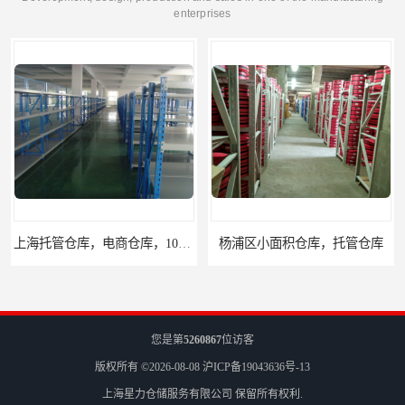
enterprises
平起租
杨浦区小面积仓库，托管仓库
您是第
5260867
位访客
版权所有 ©2026-08-08
沪ICP备19043636号-13
上海星力仓储服务有限公司
保留所有权利.