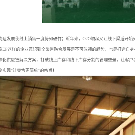
高速发展使线上销售一度势如破竹；近年来，O2O崛起又让线下渠道开始
像EP这样的企业意识到全渠道融合发展是不可忽视的趋势，也是打造自
体化供应链解决方案，打破线上库存和线下库存分割的管理壁垒，让客户
终实现“让零售更简单”的宗旨！