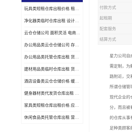
付款方式
玩具类短租仓库出租价格 租期灵活 智能电商配套
起租期
净化器类临时仓库出租 设计简单 电商仓储物流战略合作
配套服务
云仓仓储公司 面积灵活 电商仓储物流战略合作
结算方式
办公用品类云仓仓储公司 存货周转很快 电商仓储物流战略整合
星力公司自
办公用品类托管仓库出租 货物装卸方便 电商仓储物流战略合作
需定制，为
建材用品类临时仓库出租 货物装卸方便 仓储供应链配套
路附近，交
酒店设备类云仓仓储价格 缓解企业储存压力 智能电商配套
所谓仓储管
健身器材类代发货仓库出租 租期灵活 新媒体平台配套
现代企业的
家具类短租仓库出租价格 应用广泛 智能电商配套
分，而且被
休闲食品类托管仓库出租 营造良好环境氛围 垂直电商配套
的仓库从事
足种类顾客