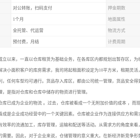
对公转账，扫码支付
押金期数
1个月
地面属性
全托管、代运营
物流方式
预付费，月结
计费周期
成立以来，一直以仓库租赁为基础业务，在各库区内都规划出暂存区，为
解决小面积客户的库房需求，我司将起租面积设定为10平方米，租期灵活
利，任何车型均可通行。货品存入库区，都由公司统一管理，货品安全得
理，是指对仓库和仓库中储存的物资进行管理。
仓库已成为企业的物流 。过去，仓库被看成一个无附加价值的成本 ，而
看成是企业成功经营中的一个关键因素。仓库被企业作为连接供应方和需
有效率的流通加工，库存管理，运输和配送等活动。从需求方的角度来看，
的需要。因此，对于企业来说，仓储管理的意义重大。在新经济新竞争形