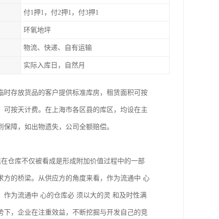
付1押1，付2押1，付3押1
环氧地坪
物流、快递、自有运输
实际入库日，自然月
临时存放货品的客户提供标准库房，租赁面积可按
，可按天计费。在上海市各区县的库区，均设在主
到保障，如出物遗失，公司全额赔偿。
现在仓库不仅被看成是形成附加价值过程中的一部
求方的桥梁。从供应方的角度来看，作为流通中 心
作为流通中 心的仓库必 须以大的灵 和及时性满
势下，企业在注重效益，不断挖掘与开发自己的竞