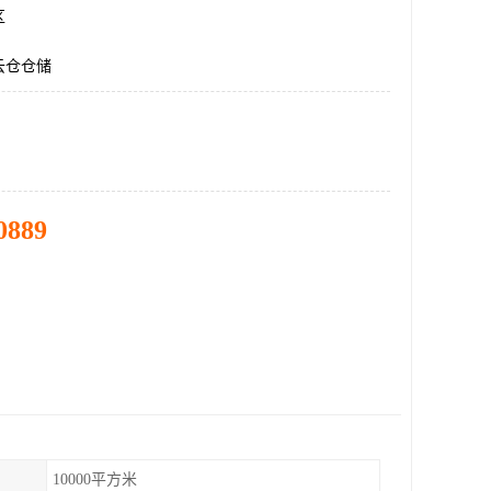
区
云仓仓储
0889
10000平方米