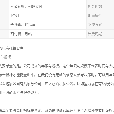
对公转账，扫码支付
押金期数
1个月
地面属性
全托管、代运营
物流方式
预付费，月结
计费周期
的电商托管仓库
限与规模
先要考量的是，公司成立的年限与规模。这个年限与规模不代表时间与大
综合指标才能衡量出来。在我们没有足够的信息来参考决策时，可以用年
以看这家公司有几家分公司，库区总面积多少等。比如星力现在有8家分公司，
相当强的水平与服务能力。
第二个要考量的指标是系统。系统是电商仓库运营除了人以外重要的设施