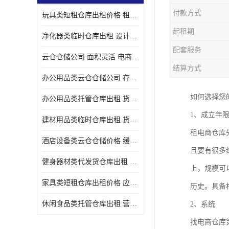
付款方式
玩具类短租仓库出租价格 租期灵活 智能电商配套
起租期
净化器类临时仓库出租 设计简单 电商仓储物流战略合作
配套服务
云仓仓储公司 面积灵活 电商仓储物流战略合作
结算方式
办公用品类云仓仓储公司 存货周转很快 电商仓储物流战略整合
如何选择您
办公用品类托管仓库出租 货物装卸方便 电商仓储物流战略合作
1、成立年
建材用品类临时仓库出租 货物装卸方便 仓储供应链配套
租电商仓库
酒店设备类云仓仓储价格 缓解企业储存压力 智能电商配套
且要有很多
健身器材类代发货仓库出租 租期灵活 新媒体平台配套
上，规模可
家具类短租仓库出租价格 应用广泛 智能电商配套
历史。具备
休闲食品类托管仓库出租 营造良好环境氛围 垂直电商配套
2、系统
找电商仓库