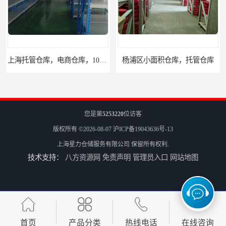
上海托管仓库，电商仓库，10平起租
杨浦区小面积仓库，托管仓库
您是第
5253220
位访客
版权所有 ©2026-08-07
沪ICP备19043636号-13
上海星力仓储服务有限公司
保留所有权利.
技术支持：
八方资源网
免责声明
管理员入口
网站地图
上海小面积仓库，全程系统化管理
宝山区小面积托管仓库，电商仓库
首页
产品分类
热线电话
在线咨询