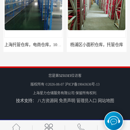
上海托管仓库，电商仓库，10平起租
杨浦区小面积仓库，托管仓库
您是第
5251315
位访客
版权所有 ©2026-08-07
沪ICP备19043636号-13
上海星力仓储服务有限公司
保留所有权利.
技术支持：
八方资源网
免责声明
管理员入口
网站地图
上海小面积仓库，全程系统化管理
宝山区小面积托管仓库，电商仓库