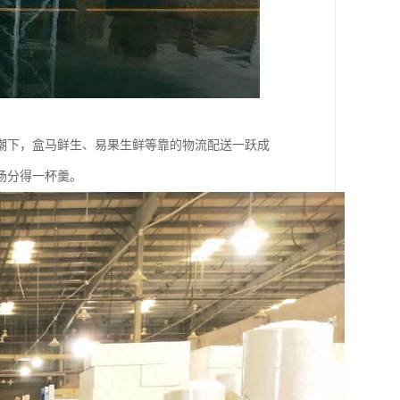
潮下，盒马鲜生、易果生鲜等靠的物流配送一跃成
场分得一杯羹。