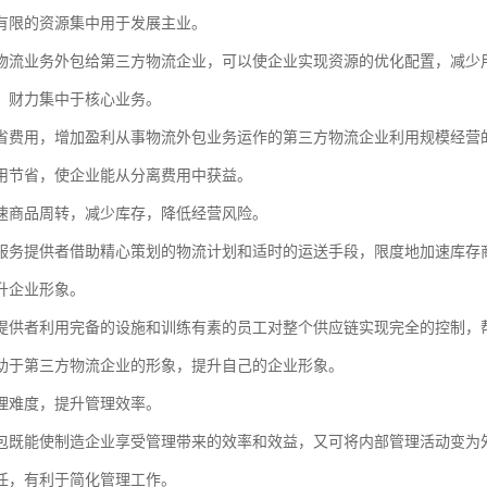
有限的资源集中用于发展主业。
物流业务外包给第三方物流企业，可以使企业实现资源的优化配置，减少
、财力集中于核心业务。
省费用，增加盈利从事物流外包业务运作的第三方物流企业利用规模经营
用节省，使企业能从分离费用中获益。
速商品周转，减少库存，降低经营风险。
服务提供者借助精心策划的物流计划和适时的运送手段，限度地加速库存
升企业形象。
提供者利用完备的设施和训练有素的员工对整个供应链实现完全的控制，
助于第三方物流企业的形象，提升自己的企业形象。
理难度，提升管理效率。
包既能使制造企业享受管理带来的效率和效益，又可将内部管理活动变为
任，有利于简化管理工作。