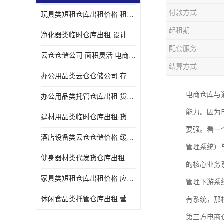
付款方式
玩具类短租仓库出租价格 租期灵活 智能电商配套
起租期
净化器类临时仓库出租 设计简单 电商仓储物流战略合作
配套服务
云仓仓储公司 面积灵活 电商仓储物流战略合作
结算方式
办公用品类云仓仓储公司 存货周转很快 电商仓储物流战略整合
电商仓库与
办公用品类托管仓库出租 货物装卸方便 电商仓储物流战略合作
能力。因为
建材用品类临时仓库出租 货物装卸方便 仓储供应链配套
要强。看一
酒店设备类云仓仓储价格 缓解企业储存压力 智能电商配套
管理系统）
健身器材类代发货仓库出租 租期灵活 新媒体平台配套
的核心业务
家具类短租仓库出租价格 应用广泛 智能电商配套
管理下游系
休闲食品类托管仓库出租 营造良好环境氛围 垂直电商配套
有系统，那
第三方电商