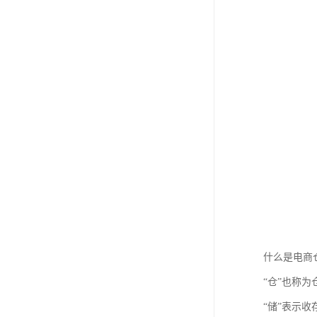
什么是电商
“仓”也称
“储”表示