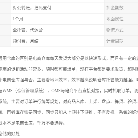
对公转账，扫码支付
押金期数
1个月
地面属性
全托管、代运营
物流方式
预付费，月结
计费周期
通用仓库的区别是电商仓库每天发货大部分是以快递形式，而且有一定的
电商的促销活动非常多，随时都可能爆单，现在平台都是要求发货，超时
个电商仓库强与否，主要看地坪效率，效率越高说明仓库托管能力越强。
与WMS（仓储管理系统），OMS与电商平台直接对接，实时抓取订单，
系统，主要对订单进行统筹规划，对商品入库、上架、盘点、拣货、验货
统。再者库存需要同步，同步只能从上游往下游推，不有反推。系统的好
根本不是电商仓库，千万不要选择。
仓储的好处