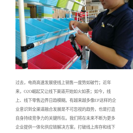
过去，电商高速发展使线上销售一度势如破竹；近年
来，O2O崛起又让线下渠道开始如火如荼；如今，线
上、线下零售边界日趋模糊。有越来越多像EP这样的企
业意识到全渠道融合发展是不可忽视的趋势，也是打造
自身持续竞争力的关键所在。我们将在未来不断为更多
企业提供一体化供应链解决方案，打破线上库存和线下