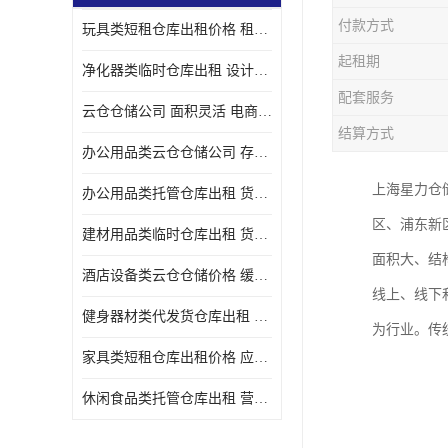
付款方式
玩具类短租仓库出租价格 租期灵活 智能电商配套
起租期
净化器类临时仓库出租 设计简单 电商仓储物流战略合作
配套服务
云仓仓储公司 面积灵活 电商仓储物流战略合作
结算方式
办公用品类云仓仓储公司 存货周转很快 电商仓储物流战略整合
上海星力仓
办公用品类托管仓库出租 货物装卸方便 电商仓储物流战略合作
区、浦东新
建材用品类临时仓库出租 货物装卸方便 仓储供应链配套
面积大、结
酒店设备类云仓仓储价格 缓解企业储存压力 智能电商配套
线上、线下
健身器材类代发货仓库出租 租期灵活 新媒体平台配套
为行业。传
家具类短租仓库出租价格 应用广泛 智能电商配套
休闲食品类托管仓库出租 营造良好环境氛围 垂直电商配套