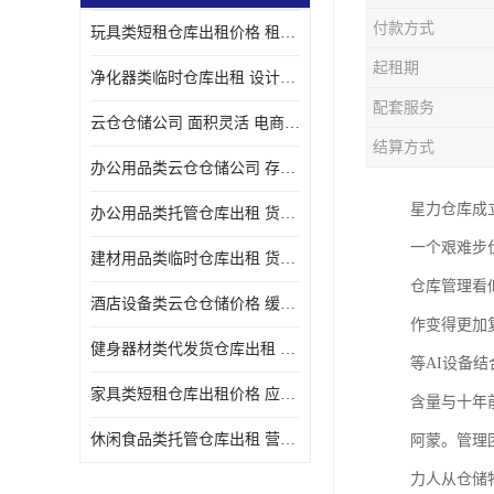
付款方式
玩具类短租仓库出租价格 租期灵活 智能电商配套
起租期
净化器类临时仓库出租 设计简单 电商仓储物流战略合作
配套服务
云仓仓储公司 面积灵活 电商仓储物流战略合作
结算方式
办公用品类云仓仓储公司 存货周转很快 电商仓储物流战略整合
星力仓库成立
办公用品类托管仓库出租 货物装卸方便 电商仓储物流战略合作
一个艰难步
建材用品类临时仓库出租 货物装卸方便 仓储供应链配套
仓库管理看
酒店设备类云仓仓储价格 缓解企业储存压力 智能电商配套
作变得更加
健身器材类代发货仓库出租 租期灵活 新媒体平台配套
等AI设备
家具类短租仓库出租价格 应用广泛 智能电商配套
含量与十年
休闲食品类托管仓库出租 营造良好环境氛围 垂直电商配套
阿蒙。管理
力人从仓储