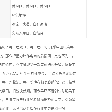
付1押1，付2押1，付3押1
环氧地坪
物流、快递、自有运输
实际入库日，自然月
经历了每一届双11，每一届618，几乎中国电商每
套，那么把星力比作电商的后援团一点也不为过。
电商仓库，仓库管理又一次完成迭代升级，运营工
再配以PDA、智能扫描称重仪、自动分拣系统终端
、每一票物流、每一份库存报表容纳的知识与技术
变桑田，旧貌换新颜，而今早已不是创业时期吴下
人，自身实践与行业经验碰撞出艳丽火花，引领星
流企业，尤其电商仓库在行业中更是树一帜。