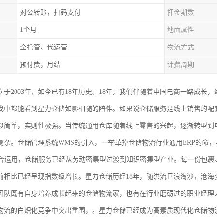
对公转账，扫码支付
押金期数
1个月
地面属性
全托管、代运营
物流方式
预付费，月结
计费周期
于2003年，如今已有18年历史。18年，我们伴随着中国电商一路成长，
伐中都能看到星力仓储如影相随的陪伴。如果说仓储服务是线上销售的配
似简单，实则性极强。当传统通用仓库随着线上零售的兴起，逐渐转型到
复杂。仓储管理系统WMS的引入，一举革掉仓储物流行业通用ERP的命，
结合运用，仓储服务已经从劳动密集型过渡到知识密集型产业。每一份包裹
前相比已经呈现指数级增长。星力仓储历经18年，随洪流巨浪淘沙，沧海
团队既有自身培养成长起来的仓储物流家，也有在行业磨砺过的职业经理
物流的白炽化竞争中突出重围，。星力仓储已经成为高素质现代化仓储物