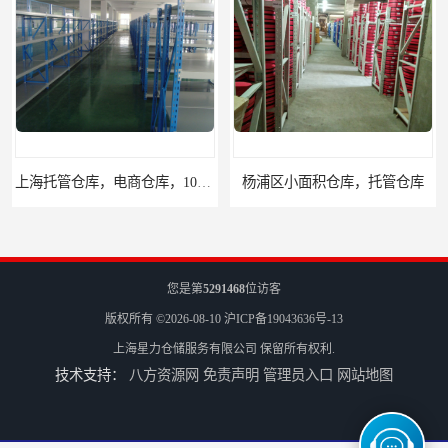
上海托管仓库，电商仓库，10平起租
杨浦区小面积仓库，托管仓库
您是第
5291468
位访客
版权所有 ©2026-08-10
沪ICP备19043636号-13
上海星力仓储服务有限公司
保留所有权利.
技术支持：
八方资源网
免责声明
管理员入口
网站地图
上海小面积仓库，全程系统化管理
宝山区小面积托管仓库，电商仓库