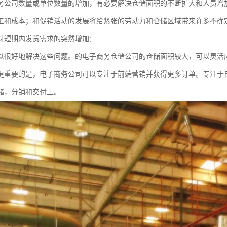
务公司数量或单位数量的增加，有必要解决仓储面积的不断扩大和人员增
工和成本；和促销活动的发展将给紧张的劳动力和仓储区域带来许多不确定
对短期内发货需求的突然增加;
以很好地解决这些问题。的电子商务仓储公司的仓储面积较大，可以灵活
更重要的是，电子商务公司可以专注于前端营销并获得更多订单。专注于
储，分销和交付上。