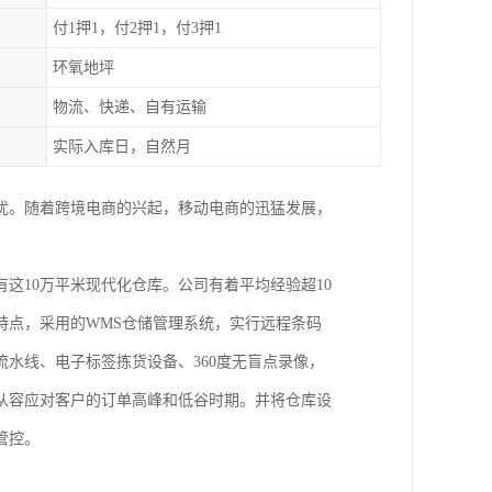
付1押1，付2押1，付3押1
环氧地坪
物流、快递、自有运输
实际入库日，自然月
之忧。随着跨境电商的兴起，移动电商的迅猛发展，
这10万平米现代化仓库。公司有着平均经验超10
特点，采用的WMS仓储管理系统，实行远程条码
水线、电子标签拣货设备、360度无盲点录像，
从容应对客户的订单高峰和低谷时期。并将仓库设
管控。