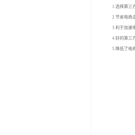
1.选择第
2.节省电
3.利于加
4.好的第
5.降低了