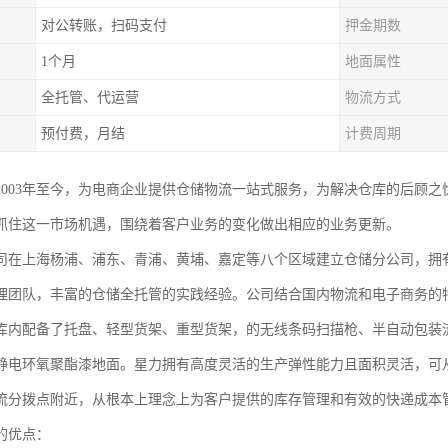
对公转账，扫码支付
押金期数
1个月
地面属性
全托管、代运营
物流方式
预付费，月结
计费周期
2003年至今，为电商企业提供仓储物流一站式服务，为解决仓库的后顾
抓住这一市场机遇，围绕着客户业务的变化做出相应的业务更新。
司在上海杨浦、浦东、青浦、黄埔、嘉定等八个区域建立仓储分公司，拥有
理团队，丰富的仓储全托管的实践经验。公司结合国内物流和电子商务的
库内配备了托盘、轻型货架、重型货架，的无线条码扫描枪、半自动包装流
静电环氧聚酯漆地面。星力拥有高度灵活的生产弹性能力且面积灵活，可
流分拨点附近，从根本上理念上为客户提供的库存管理和有效的快递成本
的优点：