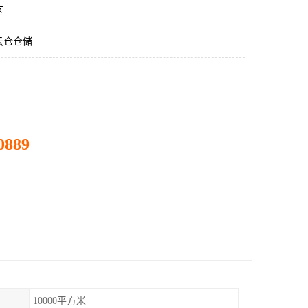
区
云仓仓储
0889
10000平方米