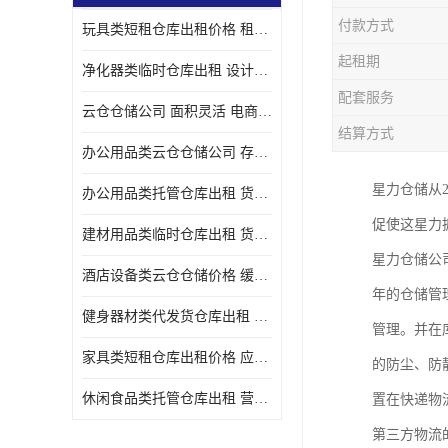
付款方式
玩具类短租仓库出租价格 租期灵活 智能电商配套
起租期
净化器类临时仓库出租 设计简单 电商仓储物流战略合作
配套服务
云仓仓储公司 面积灵活 电商仓储物流战略合作
结算方式
办公用品类云仓仓储公司 存货周转很快 电商仓储物流战略整合
星力仓储从
办公用品类托管仓库出租 货物装卸方便 电商仓储物流战略合作
促使这星力
建材用品类临时仓库出租 货物装卸方便 仓储供应链配套
星力仓储公
酒店设备类云仓仓储价格 缓解企业储存压力 智能电商配套
年的仓储管
健身器材类代发货仓库出租 租期灵活 新媒体平台配套
管理。并在
家具类短租仓库出租价格 应用广泛 智能电商配套
的防尘、防
休闲食品类托管仓库出租 营造良好环境氛围 垂直电商配套
置在快递物
第三方物流