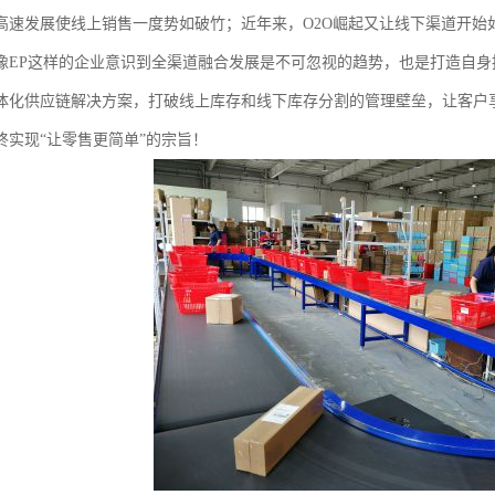
高速发展使线上销售一度势如破竹；近年来，O2O崛起又让线下渠道开始
像EP这样的企业意识到全渠道融合发展是不可忽视的趋势，也是打造自
体化供应链解决方案，打破线上库存和线下库存分割的管理壁垒，让客户
终实现“让零售更简单”的宗旨！