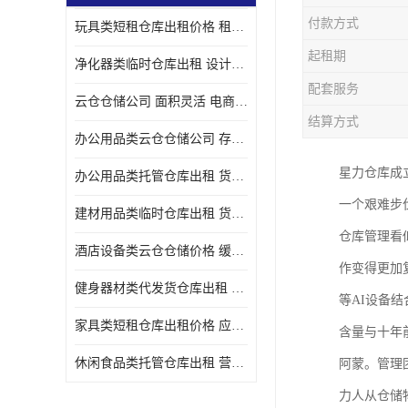
付款方式
玩具类短租仓库出租价格 租期灵活 智能电商配套
起租期
净化器类临时仓库出租 设计简单 电商仓储物流战略合作
配套服务
云仓仓储公司 面积灵活 电商仓储物流战略合作
结算方式
办公用品类云仓仓储公司 存货周转很快 电商仓储物流战略整合
星力仓库成立
办公用品类托管仓库出租 货物装卸方便 电商仓储物流战略合作
一个艰难步
建材用品类临时仓库出租 货物装卸方便 仓储供应链配套
仓库管理看
酒店设备类云仓仓储价格 缓解企业储存压力 智能电商配套
作变得更加
健身器材类代发货仓库出租 租期灵活 新媒体平台配套
等AI设备
家具类短租仓库出租价格 应用广泛 智能电商配套
含量与十年
休闲食品类托管仓库出租 营造良好环境氛围 垂直电商配套
阿蒙。管理
力人从仓储