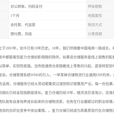
对公转账，扫码支付
押金期数
1个月
地面属性
全托管、代运营
物流方式
预付费，月结
计费周期
于2003年，如今已有18年历史。18年，我们伴随着中国电商一路成长，
伐中都能看到星力仓储如影相随的陪伴。如果说仓储服务是线上销售的配
似简单，实则性极强。当传统通用仓库随着线上零售的兴起，逐渐转型到
复杂。仓储管理系统WMS的引入，一举革掉仓储物流行业通用ERP的命，
结合运用，仓储服务已经从劳动密集型过渡到知识密集型产业。每一份包裹
前相比已经呈现指数级增长。星力仓储历经18年，随洪流巨浪淘沙，沧海
团队既有自身培养成长起来的仓储物流家，也有在行业磨砺过的职业经理
物流的白炽化竞争中突出重围，。星力仓储已经成为高素质现代化仓储物