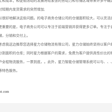
工和成本；和促销活动的发展将给紧张的劳动力和仓储区域带来许多不确定
对短期内发货需求的突然增加;
以很好地解决这些问题。的电子商务仓储公司的仓储面积较大，可以灵活
更重要的是，电子商务公司可以专注于前端营销并获得更多订单。专注于
储，分销和交付上。
考虑我这边推荐您选择星力仓储物流有限公司，星力仓储始终坚持以客户
分割面积的仓库；同时星力根据客户的需求，免费为客户提供具性价比的
沪全程物流服务，一票到底，。此外，星力智能仓储管理系统可以与、、
等特色服务。
ght.com