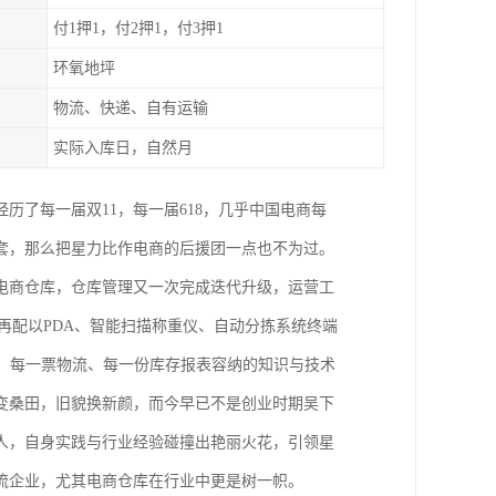
付1押1，付2押1，付3押1
环氧地坪
物流、快递、自有运输
实际入库日，自然月
经历了每一届双11，每一届618，几乎中国电商每
套，那么把星力比作电商的后援团一点也不为过。
电商仓库，仓库管理又一次完成迭代升级，运营工
再配以PDA、智能扫描称重仪、自动分拣系统终端
、每一票物流、每一份库存报表容纳的知识与技术
变桑田，旧貌换新颜，而今早已不是创业时期吴下
人，自身实践与行业经验碰撞出艳丽火花，引领星
流企业，尤其电商仓库在行业中更是树一帜。