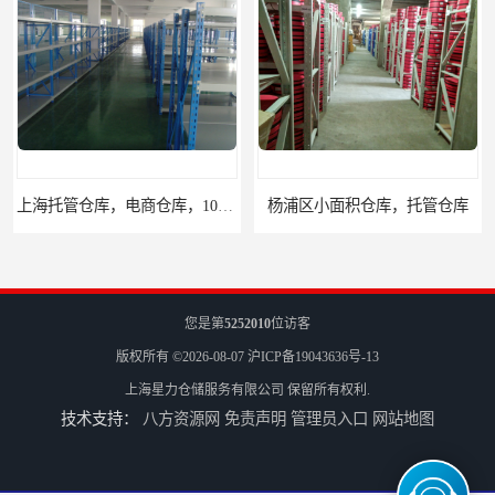
上海托管仓库，电商仓库，10平起租
杨浦区小面积仓库，托管仓库
您是第
5252010
位访客
版权所有 ©2026-08-07
沪ICP备19043636号-13
上海星力仓储服务有限公司
保留所有权利.
技术支持：
八方资源网
免责声明
管理员入口
网站地图
上海小面积仓库，全程系统化管理
宝山区小面积托管仓库，电商仓库