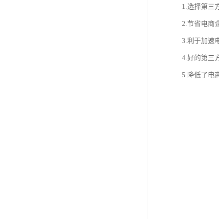
1.选择第
2.节省电
3.利于加
4.好的第
5.降低了