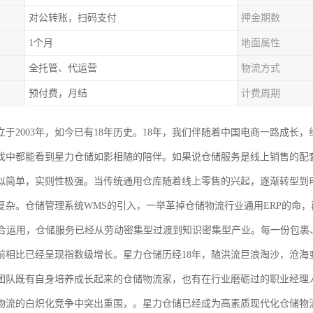
对公转账，扫码支付
押金期数
1个月
地面属性
全托管、代运营
物流方式
预付费，月结
计费周期
于2003年，如今已有18年历史。18年，我们伴随着中国电商一路成长，
伐中都能看到星力仓储如影相随的陪伴。如果说仓储服务是线上销售的配
似简单，实则性极强。当传统通用仓库随着线上零售的兴起，逐渐转型到
复杂。仓储管理系统WMS的引入，一举革掉仓储物流行业通用ERP的命，
结合运用，仓储服务已经从劳动密集型过渡到知识密集型产业。每一份包裹
前相比已经呈现指数级增长。星力仓储历经18年，随洪流巨浪淘沙，沧海
团队既有自身培养成长起来的仓储物流家，也有在行业磨砺过的职业经理
物流的白炽化竞争中突出重围，。星力仓储已经成为高素质现代化仓储物