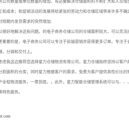
务公司数量或单位数量的增加，有必要解决仓储面积的不断扩大和人员增
工和成本；和促销活动的发展将给紧张的劳动力和仓储区域带来许多不确定
对短期内发货需求的突然增加;
以很好地解决这些问题。的电子商务仓储公司的仓储面积较大，可以灵活
更重要的是，电子商务公司可以专注于前端营销并获得更多订单。专注于
储，分销和交付上。
考虑我这边推荐您选择星力仓储物流有限公司，星力仓储始终坚持以客户
分割面积的仓库；同时星力根据客户的需求，免费为客户提供具性价比的
沪全程物流服务，一票到底，。此外，星力智能仓储管理系统可以与、、
等特色服务。
ght.com