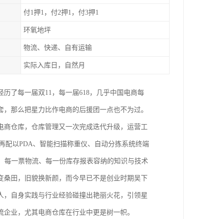
付1押1，付2押1，付3押1
环氧地坪
物流、快递、自有运输
实际入库日，自然月
经历了每一届双11，每一届618，几乎中国电商每
套，那么把星力比作电商的后援团一点也不为过。
电商仓库，仓库管理又一次完成迭代升级，运营工
再配以PDA、智能扫描称重仪、自动分拣系统终端
、每一票物流、每一份库存报表容纳的知识与技术
变桑田，旧貌换新颜，而今早已不是创业时期吴下
人，自身实践与行业经验碰撞出艳丽火花，引领星
流企业，尤其电商仓库在行业中更是树一帜。