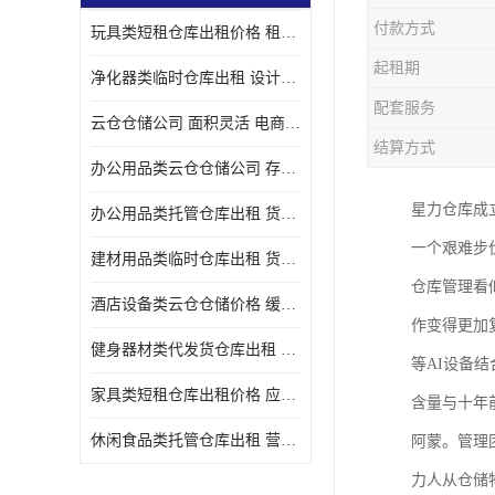
付款方式
玩具类短租仓库出租价格 租期灵活 智能电商配套
起租期
净化器类临时仓库出租 设计简单 电商仓储物流战略合作
配套服务
云仓仓储公司 面积灵活 电商仓储物流战略合作
结算方式
办公用品类云仓仓储公司 存货周转很快 电商仓储物流战略整合
星力仓库成立
办公用品类托管仓库出租 货物装卸方便 电商仓储物流战略合作
一个艰难步
建材用品类临时仓库出租 货物装卸方便 仓储供应链配套
仓库管理看
酒店设备类云仓仓储价格 缓解企业储存压力 智能电商配套
作变得更加
健身器材类代发货仓库出租 租期灵活 新媒体平台配套
等AI设备
家具类短租仓库出租价格 应用广泛 智能电商配套
含量与十年
休闲食品类托管仓库出租 营造良好环境氛围 垂直电商配套
阿蒙。管理
力人从仓储