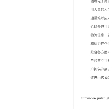
随着电子商
用大量的人
通常难以应
仓储外包可
物流信息；
和精力在仓
综合各方面
户设置立可
户提供沪到
递自由选择
http://www.justarli