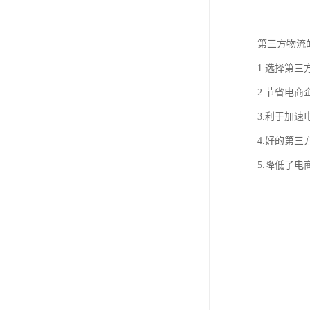
第三方物流
1.选择第
2.节省电
3.利于加
4.好的第
5.降低了