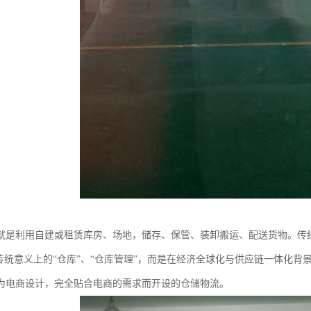
就是利用自建或租赁库房、场地，储存、保管、装卸搬运、配送货物。传
是传统意义上的“仓库”、“仓库管理”，而是在经济全球化与供应链一体化
为电商设计，完全贴合电商的需求而开设的仓储物流。