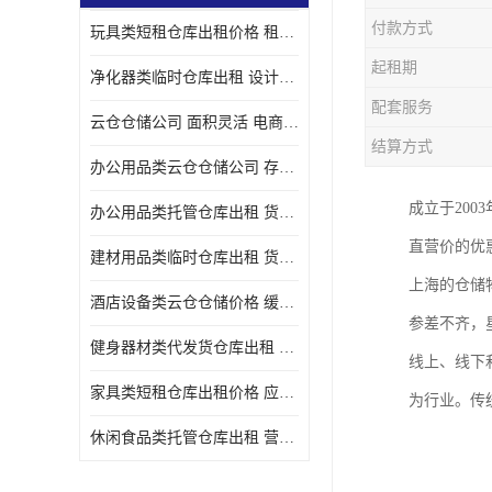
付款方式
玩具类短租仓库出租价格 租期灵活 智能电商配套
起租期
净化器类临时仓库出租 设计简单 电商仓储物流战略合作
配套服务
云仓仓储公司 面积灵活 电商仓储物流战略合作
结算方式
办公用品类云仓仓储公司 存货周转很快 电商仓储物流战略整合
成立于20
办公用品类托管仓库出租 货物装卸方便 电商仓储物流战略合作
直营价的优
建材用品类临时仓库出租 货物装卸方便 仓储供应链配套
上海的仓储
酒店设备类云仓仓储价格 缓解企业储存压力 智能电商配套
参差不齐，
健身器材类代发货仓库出租 租期灵活 新媒体平台配套
线上、线下
家具类短租仓库出租价格 应用广泛 智能电商配套
为行业。传
休闲食品类托管仓库出租 营造良好环境氛围 垂直电商配套