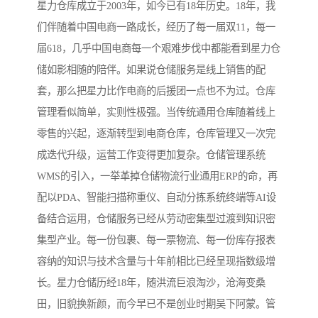
星力仓库成立于2003年，如今已有18年历史。18年，我
们伴随着中国电商一路成长，经历了每一届双11，每一
届618，几乎中国电商每一个艰难步伐中都能看到星力仓
储如影相随的陪伴。如果说仓储服务是线上销售的配
套，那么把星力比作电商的后援团一点也不为过。仓库
管理看似简单，实则性极强。当传统通用仓库随着线上
零售的兴起，逐渐转型到电商仓库，仓库管理又一次完
成迭代升级，运营工作变得更加复杂。仓储管理系统
WMS的引入，一举革掉仓储物流行业通用ERP的命，再
配以PDA、智能扫描称重仪、自动分拣系统终端等AI设
备结合运用，仓储服务已经从劳动密集型过渡到知识密
集型产业。每一份包裹、每一票物流、每一份库存报表
容纳的知识与技术含量与十年前相比已经呈现指数级增
长。星力仓储历经18年，随洪流巨浪淘沙，沧海变桑
田，旧貌换新颜，而今早已不是创业时期吴下阿蒙。管