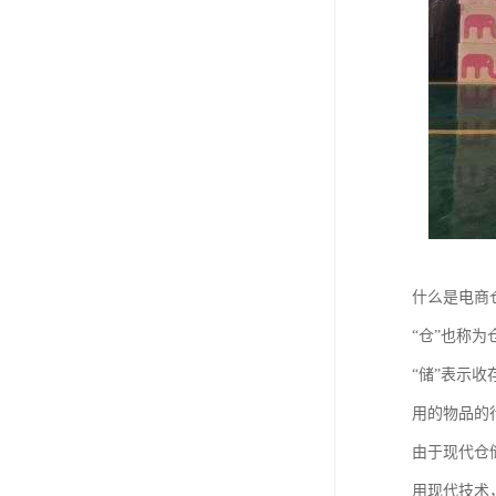
什么是电商
“仓”也称
“储”表示
用的物品的
由于现代仓
用现代技术