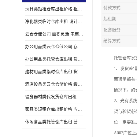
付款方式
玩具类短租仓库出租价格 租期灵活 智能电商配套
起租期
净化器类临时仓库出租 设计简单 电商仓储物流战略合作
配套服务
云仓仓储公司 面积灵活 电商仓储物流战略合作
结算方式
办公用品类云仓仓储公司 存货周转很快 电商仓储物流战略整合
托管仓库发
办公用品类托管仓库出租 货物装卸方便 电商仓储物流战略合作
1、发货差
建材用品类临时仓库出租 货物装卸方便 仓储供应链配套
面通常都有
酒店设备类云仓仓储价格 缓解企业储存压力 智能电商配套
情况下。的
健身器材类代发货仓库出租 租期灵活 新媒体平台配套
2、光有系
家具类短租仓库出租价格 应用广泛 智能电商配套
货与验货必
休闲食品类托管仓库出租 营造良好环境氛围 垂直电商配套
位一定要准
A002库