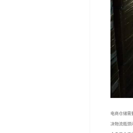
电商仓储需
决物流瓶颈