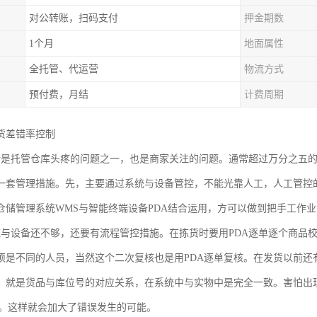
对公转账，扫码支付
押金期数
1个月
地面属性
全托管、代运营
物流方式
预付费，月结
计费周期
货差错率控制
错是托管仓库头疼的问题之一，也是商家关注的问题。通常超过万分之五
一套管理措施。先，主要通过系统与设备管控，不能光靠人工，人工管控
仓储管理系统WMS与智能终端设备PDA结合运用，方可以做到把手工作
统与设备还不够，还要有流程管控措施。在拣货时要用PDA逐单逐个商品
须是不同的人员，当然这个二次复核也是用PDA逐单复核。在发货以前还
。就是货品与库位号的对应关系，在系统中与实物中是完全一致。害怕出现
位上。这样就会加大了错误发生的可能。