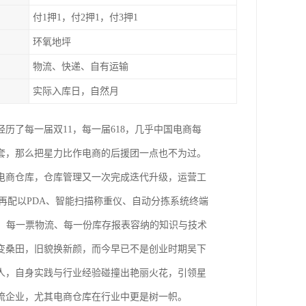
付1押1，付2押1，付3押1
环氧地坪
物流、快递、自有运输
实际入库日，自然月
经历了每一届双11，每一届618，几乎中国电商每
套，那么把星力比作电商的后援团一点也不为过。
电商仓库，仓库管理又一次完成迭代升级，运营工
再配以PDA、智能扫描称重仪、自动分拣系统终端
、每一票物流、每一份库存报表容纳的知识与技术
变桑田，旧貌换新颜，而今早已不是创业时期吴下
人，自身实践与行业经验碰撞出艳丽火花，引领星
流企业，尤其电商仓库在行业中更是树一帜。