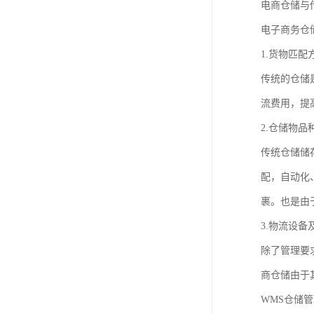
电商仓储与
电子商务仓
1.货物匹配
传统的仓储
流费用，提
2.仓储物
传统仓储储
配，自动化
裹。也是由
3.物流设
除了管理要
商仓储由于
WMS仓储