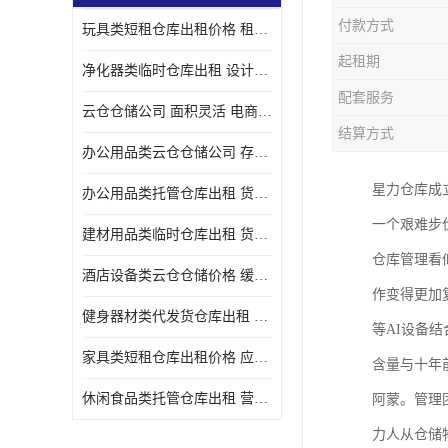
付款方式
玩具类短租仓库出租价格 租期灵活 智能电商配套
起租期
净化器类临时仓库出租 设计简单 电商仓储物流战略合作
配套服务
云仓仓储公司 面积灵活 电商仓储物流战略合作
结算方式
办公用品类云仓仓储公司 存货周转很快 电商仓储物流战略整合
星力仓库成立
办公用品类托管仓库出租 货物装卸方便 电商仓储物流战略合作
一个艰难步
建材用品类临时仓库出租 货物装卸方便 仓储供应链配套
仓库管理看
酒店设备类云仓仓储价格 缓解企业储存压力 智能电商配套
作变得更加
健身器材类代发货仓库出租 租期灵活 新媒体平台配套
等AI设备
家具类短租仓库出租价格 应用广泛 智能电商配套
含量与十年
休闲食品类托管仓库出租 营造良好环境氛围 垂直电商配套
阿蒙。管理
力人从仓储