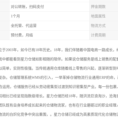
对公转账，扫码支付
押金期数
1个月
地面属性
全托管、代运营
物流方式
预付费，月结
计费周期
于2003年，如今已有18年历史。18年，我们伴随着中国电商一路成长，
伐中都能看到星力仓储如影相随的陪伴。如果说仓储服务是线上销售的配
似简单，实则性极强。当传统通用仓库随着线上零售的兴起，逐渐转型到
复杂。仓储管理系统WMS的引入，一举革掉仓储物流行业通用ERP的命，
结合运用，仓储服务已经从劳动密集型过渡到知识密集型产业。每一份包裹
前相比已经呈现指数级增长。星力仓储历经18年，随洪流巨浪淘沙，沧海
团队既有自身培养成长起来的仓储物流家，也有在行业磨砺过的职业经理
物流的白炽化竞争中突出重围，。星力仓储已经成为高素质现代化仓储物