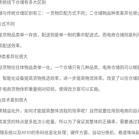
传统线下仓储有多大区别
储与传统仓储区别有三：一货物匹配方式不同；二仓储物品种类差异化很
方式不同
是货物品类单一存放，配送则是单一制的集中配送式。而电商仓储则是利
高配送效率。
品种类差异化很大
存货物往往体物品类单一化，一个仓储只有几种品类，电商仓储则可以根
、智能化设备提高货物拣选效率，进一步提高物流效率。改变了以往仓储
于电商货物体积重量相对较轻，使得改方案可以实施。
备及技术差别很大
求精益化外，如何才能提高整体流程的效率呢？自然就要应用到电商的自
其发货的特点是多批次小批量，所以为了保证其整体的正确率，需要通过
管理系统以及RFID的条码信息化处理；硬件方面，自动分拣机、巷道堆