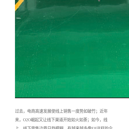
过去，电商高速发展使线上销售一度势如破竹；近年
来，O2O崛起又让线下渠道开始如火如荼；如今，线
上、线下零售边界日趋模糊。有越来越多像EP这样的企