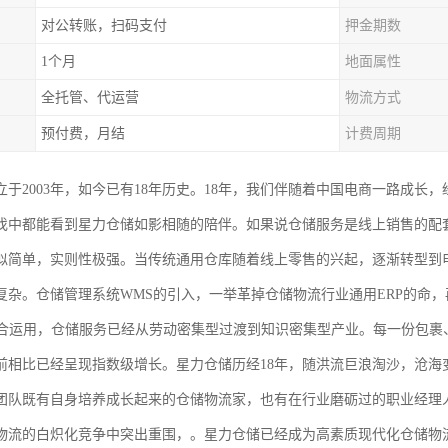
对公转账，扫码支付
押金期数
1个月
地面属性
全托管、代运营
物流方式
预付费，月结
计费周期
于2003年，如今已有18年历史。18年，我们伴随着中国电商一路成长，
伐中都能看到星力仓储如影相随的陪伴。如果说仓储服务是线上销售的配
似简单，实则性极强。当传统通用仓库随着线上零售的兴起，逐渐转型到
复杂。仓储管理系统WMS的引入，一举革掉仓储物流行业通用ERP的命，
结合运用，仓储服务已经从劳动密集型过渡到知识密集型产业。每一份包裹
前相比已经呈现指数级增长。星力仓储历经18年，随洪流巨浪淘沙，沧海
团队既有自身培养成长起来的仓储物流家，也有在行业磨砺过的职业经理
物流的白炽化竞争中突出重围，。星力仓储已经成为高素质现代化仓储物