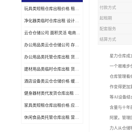
付款方式
玩具类短租仓库出租价格 租期灵活 智能电商配套
起租期
净化器类临时仓库出租 设计简单 电商仓储物流战略合作
配套服务
云仓仓储公司 面积灵活 电商仓储物流战略合作
结算方式
办公用品类云仓仓储公司 存货周转很快 电商仓储物流战略整合
星力仓库成立
办公用品类托管仓库出租 货物装卸方便 电商仓储物流战略合作
一个艰难步
建材用品类临时仓库出租 货物装卸方便 仓储供应链配套
仓库管理看
酒店设备类云仓仓储价格 缓解企业储存压力 智能电商配套
作变得更加
健身器材类代发货仓库出租 租期灵活 新媒体平台配套
等AI设备
家具类短租仓库出租价格 应用广泛 智能电商配套
含量与十年
休闲食品类托管仓库出租 营造良好环境氛围 垂直电商配套
阿蒙。管理
力人从仓储