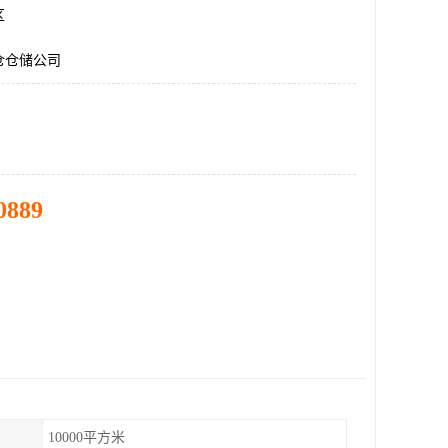
区
仓仓储公司
0889
10000平方米