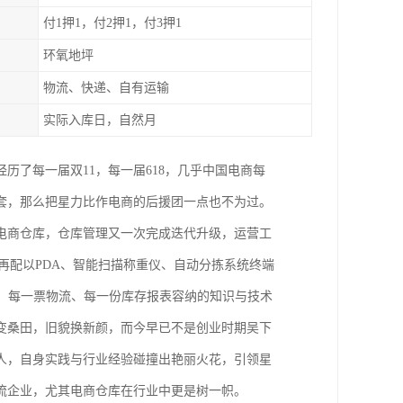
付1押1，付2押1，付3押1
环氧地坪
物流、快递、自有运输
实际入库日，自然月
经历了每一届双11，每一届618，几乎中国电商每
套，那么把星力比作电商的后援团一点也不为过。
电商仓库，仓库管理又一次完成迭代升级，运营工
再配以PDA、智能扫描称重仪、自动分拣系统终端
、每一票物流、每一份库存报表容纳的知识与技术
变桑田，旧貌换新颜，而今早已不是创业时期吴下
人，自身实践与行业经验碰撞出艳丽火花，引领星
流企业，尤其电商仓库在行业中更是树一帜。