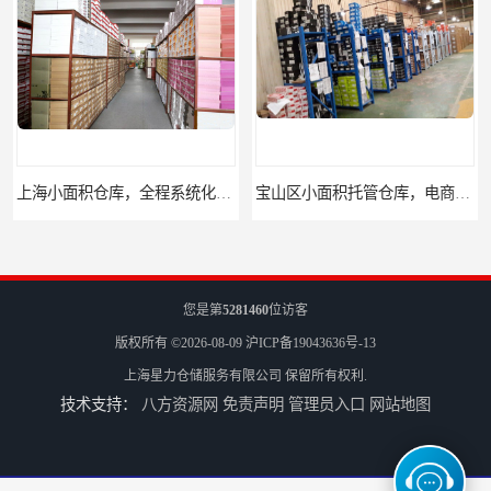
上海小面积仓库，全程系统化管理
宝山区小面积托管仓库，电商仓库
您是第
5281460
位访客
版权所有 ©2026-08-09
沪ICP备19043636号-13
上海星力仓储服务有限公司
保留所有权利.
技术支持：
八方资源网
免责声明
管理员入口
网站地图
嘉定区小面积仓库，电商仓库，10平起租
浦东新区小面积仓库，电商托管仓库