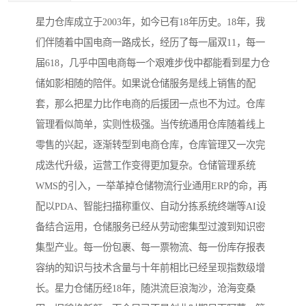
星力仓库成立于2003年，如今已有18年历史。18年，我
们伴随着中国电商一路成长，经历了每一届双11，每一
届618，几乎中国电商每一个艰难步伐中都能看到星力仓
储如影相随的陪伴。如果说仓储服务是线上销售的配
套，那么把星力比作电商的后援团一点也不为过。仓库
管理看似简单，实则性极强。当传统通用仓库随着线上
零售的兴起，逐渐转型到电商仓库，仓库管理又一次完
成迭代升级，运营工作变得更加复杂。仓储管理系统
WMS的引入，一举革掉仓储物流行业通用ERP的命，再
配以PDA、智能扫描称重仪、自动分拣系统终端等AI设
备结合运用，仓储服务已经从劳动密集型过渡到知识密
集型产业。每一份包裹、每一票物流、每一份库存报表
容纳的知识与技术含量与十年前相比已经呈现指数级增
长。星力仓储历经18年，随洪流巨浪淘沙，沧海变桑