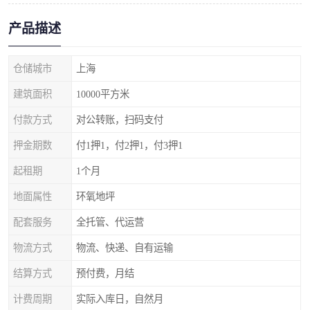
产品描述
仓储城市
上海
建筑面积
10000平方米
付款方式
对公转账，扫码支付
押金期数
付1押1，付2押1，付3押1
起租期
1个月
地面属性
环氧地坪
配套服务
全托管、代运营
物流方式
物流、快递、自有运输
结算方式
预付费，月结
计费周期
实际入库日，自然月