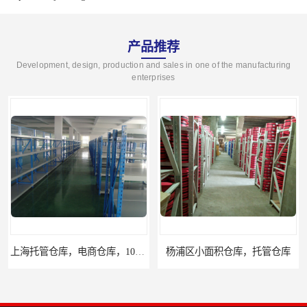
产品推荐
Development, design, production and sales in one of the manufacturing
enterprises
电商仓库，10平起租
杨浦区小面积仓库，托管仓库