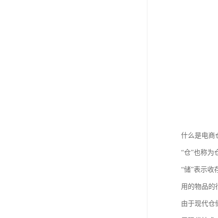
什么是电商
“仓”也称
“储”表示
用的物品的
由于现代仓