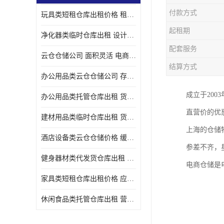
付款方式
玩具类短租仓库出租价格 租期灵活 智能电商配套
起租期
净化器类临时仓库出租 设计简单 电商仓储物流战略合作
配套服务
云仓仓储公司 面积灵活 电商仓储物流战略合作
结算方式
办公用品类云仓仓储公司 存货周转很快 电商仓储物流战略整合
成立于20
办公用品类托管仓库出租 货物装卸方便 电商仓储物流战略合作
直营价的优
建材用品类临时仓库出租 货物装卸方便 仓储供应链配套
上海的仓储
酒店设备类云仓仓储价格 缓解企业储存压力 智能电商配套
参差不齐，
健身器材类代发货仓库出租 租期灵活 新媒体平台配套
电商仓储是
家具类短租仓库出租价格 应用广泛 智能电商配套
休闲食品类托管仓库出租 营造良好环境氛围 垂直电商配套