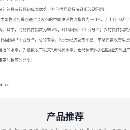
储外包具有较低的成本优势，并且很容易解决订单波动问题。
月，中国物流与采购联合会发布的中国快递物流指数为99.3%，比上月回落
。其中，商务快件指数为99.6%，环比回落1.1个百分点；农村快件指数为
%，环比回落0.3个百分点。总的来看，2月份经济复苏平稳、市场供需改善
接近的水平，为指数发布以来2月份高水平。仓储物流作为国民经济基出
接更加艳丽的盛夏！
ght.com
产品推荐
ment, design, production and sales in one of the manufacturing ent