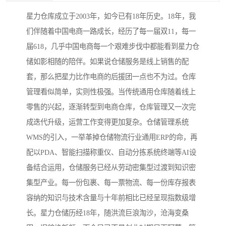
星力仓库成立于2003年，如今已有18年历史。18年，我
们伴随着中国电商一路成长，经历了每一届双11，每一
届618，几乎中国电商每一个艰难步伐中都能看到星力仓
储如影相随的陪伴。如果说仓储服务是线上销售的配
套，那么把星力比作电商的后援团一点也不为过。仓库
管理看似简单，实则性极强。当传统通用仓库随着线上
零售的兴起，逐渐转型到电商仓库，仓库管理又一次完
成迭代升级，运营工作变得更加复杂。仓储管理系统
WMS的引入，一举革掉仓储物流行业通用ERP的命，再
配以PDA、智能扫描称重仪、自动分拣系统终端等AI设
备结合运用，仓储服务已经从劳动密集型过渡到知识密
集型产业。每一份包裹、每一票物流、每一份库存报表
容纳的知识与技术含量与十年前相比已经呈现指数级增
长。星力仓储历经18年，随洪流巨浪淘沙，沧海变桑