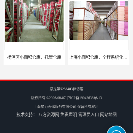
上海小面积仓库，全程系统化管理
宝山区小面积托管仓库，电商仓库
您是第
5256483
位访客
版权所有 ©2026-08-07
沪ICP备19043636号-13
上海星力仓储服务有限公司
保留所有权利.
技术支持：
八方资源网
免责声明
管理员入口
网站地图
嘉定区小面积仓库，电商仓库，10平起租
浦东新区小面积仓库，电商托管仓库