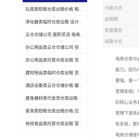
付款方式
玩具类短租仓库出租价格 租期灵活 智能电商配套
起租期
净化器类临时仓库出租 设计简单 电商仓储物流战略合作
配套服务
云仓仓储公司 面积灵活 电商仓储物流战略合作
结算方式
办公用品类云仓仓储公司 存货周转很快 电商仓储物流战略整合
电商仓库与
办公用品类托管仓库出租 货物装卸方便 电商仓储物流战略合作
能力。因为
建材用品类临时仓库出租 货物装卸方便 仓储供应链配套
要强。看一
酒店设备类云仓仓储价格 缓解企业储存压力 智能电商配套
管理系统）
健身器材类代发货仓库出租 租期灵活 新媒体平台配套
的核心业务
家具类短租仓库出租价格 应用广泛 智能电商配套
管理下游系
休闲食品类托管仓库出租 营造良好环境氛围 垂直电商配套
有系统，那
电商仓储是