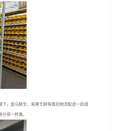
潮下，盒马鲜生、易果生鲜等靠的物流配送一跃成
场分得一杯羹。