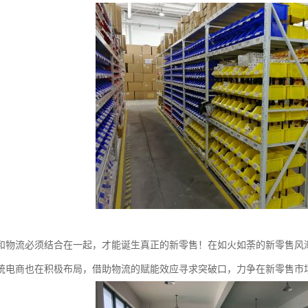
和物流必须结合在一起，才能诞生真正的新零售！在如火如荼的新零售风
统电商也在积极布局，借助物流的赋能效应寻求突破口，力争在新零售市