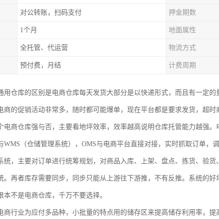
对公转账，扫码支付
押金期数
1个月
地面属性
全托管、代运营
物流方式
预付费，月结
计费周期
通用仓库的区别是电商仓库每天发货大部分是以快递形式，而且有一定的
电商的促销活动非常多，随时都可能爆单，现在平台都是要求发货，超时
个电商仓库强与否，主要看地坪效率，效率越高说明仓库托管能力越强。
与WMS（仓储管理系统），OMS与电商平台直接对接，实时抓取订单，
系统，主要对订单进行统筹规划，对商品入库、上架、盘点、拣货、验货
统。再者库存需要同步，同步只能从上游往下游推，不有反推。系统的好
根本不是电商仓库，千万不要选择。
电商行业为应付多品种，小批量的特点用的储存区来提高储存利用率，提