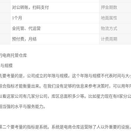
对公转账，扫码支付
押金期数
1个月
地面属性
全托管、代运营
物流方式
预付费，月结
计费周期
的电商托管仓库
限与规模
先要考量的是，公司成立的年限与规模。这个年限与规模不代表时间与大
综合指标才能衡量出来。在我们没有足够的信息来参考决策时，可以用年
以看这家公司有几家分公司，库区总面积多少等。比如星力现在有8家分公司，
相当强的水平与服务能力。
第二个要考量的指标是系统。系统是电商仓库运营除了人以外重要的设施