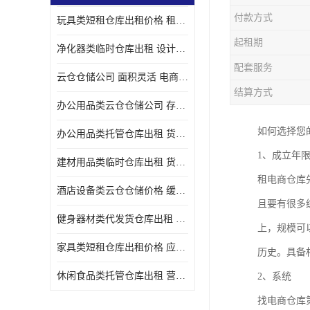
付款方式
玩具类短租仓库出租价格 租期灵活 智能电商配套
起租期
净化器类临时仓库出租 设计简单 电商仓储物流战略合作
配套服务
云仓仓储公司 面积灵活 电商仓储物流战略合作
结算方式
办公用品类云仓仓储公司 存货周转很快 电商仓储物流战略整合
如何选择您
办公用品类托管仓库出租 货物装卸方便 电商仓储物流战略合作
1、成立年
建材用品类临时仓库出租 货物装卸方便 仓储供应链配套
租电商仓库
酒店设备类云仓仓储价格 缓解企业储存压力 智能电商配套
且要有很多
健身器材类代发货仓库出租 租期灵活 新媒体平台配套
上，规模可
家具类短租仓库出租价格 应用广泛 智能电商配套
历史。具备
休闲食品类托管仓库出租 营造良好环境氛围 垂直电商配套
2、系统
找电商仓库