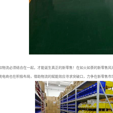
和物流必须结合在一起，才能诞生真正的新零售！在如火如荼的新零售风
统电商也在积极布局，借助物流的赋能效应寻求突破口，力争在新零售市