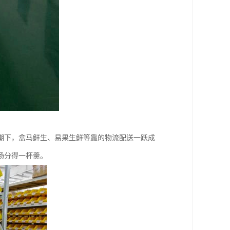
潮下，盒马鲜生、易果生鲜等靠的物流配送一跃成
场分得一杯羹。