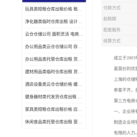
付款方式
玩具类短租仓库出租价格 租期灵活 智能电商配套
起租期
净化器类临时仓库出租 设计简单 电商仓储物流战略合作
配套服务
云仓仓储公司 面积灵活 电商仓储物流战略合作
结算方式
办公用品类云仓仓储公司 存货周转很快 电商仓储物流战略整合
成立于20
办公用品类托管仓库出租 货物装卸方便 电商仓储物流战略合作
直营价的优
建材用品类临时仓库出租 货物装卸方便 仓储供应链配套
上海的仓储
酒店设备类云仓仓储价格 缓解企业储存压力 智能电商配套
参差不齐，
健身器材类代发货仓库出租 租期灵活 新媒体平台配套
第三方电商
家具类短租仓库出租价格 应用广泛 智能电商配套
一、企业将
休闲食品类托管仓库出租 营造良好环境氛围 垂直电商配套
制造企业将
有限的人力