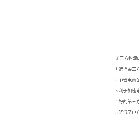
第三方物流
1.选择第
2.节省电
3.利于加
4.好的第
5.降低了