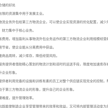
仓储的好处
有限的资源集中用于发展主业。
物流业务外包给第三方物流企业，可以使企业实现资源的优化配置，减少
、财力集中于核心业务。
省费用，增加盈利从事物流外包业务运作的第三方物流企业利用规模经营
用节省，使企业能从分离费用中获益。
速商品周转，减少库存，降低经营风险。
服务提供者借助精心策划的物流计划和适时的运送手段，限度地加速库存
升企业形象。
提供者利用完备的设施和训练有素的员工对整个供应链实现完全的控制，
助于第三方物流企业的形象，提升自己的企业形象。
理难度，提升管理效率。
包既能使制造企业享受管理带来的效率和效益，又可将内部管理活动变为