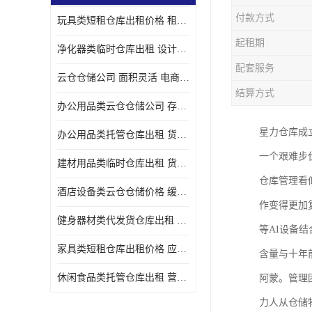
付款方式
玩具类短租仓库出租价格 租期灵活 智能电商配套
起租期
净化器类临时仓库出租 设计简单 电商仓储物流战略合作
配套服务
云仓仓储公司 面积灵活 电商仓储物流战略合作
结算方式
办公用品类云仓仓储公司 存货周转很快 电商仓储物流战略整合
星力仓库成立
办公用品类托管仓库出租 货物装卸方便 电商仓储物流战略合作
一个艰难步
建材用品类临时仓库出租 货物装卸方便 仓储供应链配套
仓库管理看
酒店设备类云仓仓储价格 缓解企业储存压力 智能电商配套
作变得更加
健身器材类代发货仓库出租 租期灵活 新媒体平台配套
等AI设备
家具类短租仓库出租价格 应用广泛 智能电商配套
含量与十年
休闲食品类托管仓库出租 营造良好环境氛围 垂直电商配套
阿蒙。管理
力人从仓储