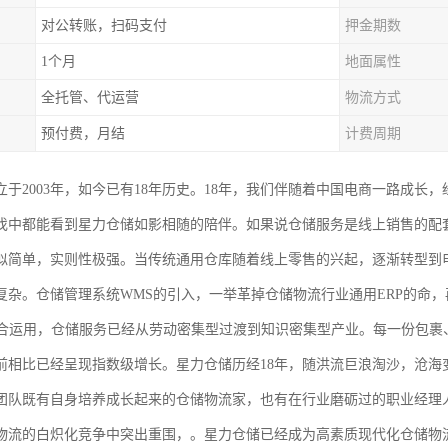
对公转账，扫码支付
押金期数
1个月
地面属性
全托管、代运营
物流方式
预付费，月结
计费周期
于2003年，如今已有18年历史。18年，我们伴随着中国电商一路成长，
伐中都能看到星力仓储如影相随的陪伴。如果说仓储服务是线上销售的配
似简单，实则性极强。当传统通用仓库随着线上零售的兴起，逐渐转型到
复杂。仓储管理系统WMS的引入，一举革掉仓储物流行业通用ERP的命，
结合运用，仓储服务已经从劳动密集型过渡到知识密集型产业。每一份包裹
前相比已经呈现指数级增长。星力仓储历经18年，随洪流巨浪淘沙，沧海
团队既有自身培养成长起来的仓储物流家，也有在行业磨砺过的职业经理
物流的白炽化竞争中突出重围，。星力仓储已经成为高素质现代化仓储物