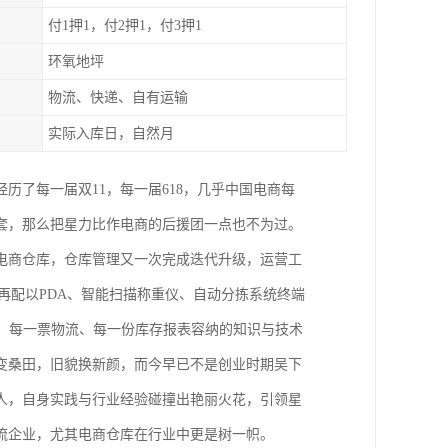
付1押1，付2押1，付3押1
环氧地坪
物流、快递、自有运输
实际入库日，自然月
经历了每一届双11，每一届618，几乎中国电商每
套，那么把星力比作电商的后援团一点也不为过。
电商仓库，仓库管理又一次完成迭代升级，运营工
再配以PDA、智能扫描称重仪、自动分拣系统终端
、每一票物流、每一份库存报表容纳的知识与技术
变桑田，旧貌换新颜，而今早已不是创业时期吴下
人，自身实践与行业经验碰撞出艳丽火花，引领星
流企业，尤其电商仓库在行业中更是树一帜。