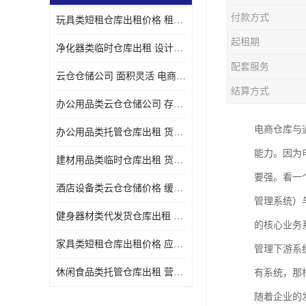
付款方式
玩具类短租仓库出租价格 租期灵活 智能电商配套
起租期
净化器类临时仓库出租 设计简单 电商仓储物流战略合作
配套服务
云仓仓储公司 面积灵活 电商仓储物流战略合作
结算方式
办公用品类云仓仓储公司 存货周转很快 电商仓储物流战略整合
电商仓库与
办公用品类托管仓库出租 货物装卸方便 电商仓储物流战略合作
能力。因为
建材用品类临时仓库出租 货物装卸方便 仓储供应链配套
要强。看一
酒店设备类云仓仓储价格 缓解企业储存压力 智能电商配套
管理系统）
健身器材类代发货仓库出租 租期灵活 新媒体平台配套
的核心业务
家具类短租仓库出租价格 应用广泛 智能电商配套
管理下游系
休闲食品类托管仓库出租 营造良好环境氛围 垂直电商配套
有系统，那
随着企业的