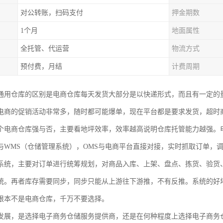
对公转账，扫码支付
押金期数
1个月
地面属性
全托管、代运营
物流方式
预付费，月结
计费周期
通用仓库的区别是电商仓库每天发货大部分是以快递形式，而且有一定的
电商的促销活动非常多，随时都可能爆单，现在平台都是要求发货，超时
个电商仓库强与否，主要看地坪效率，效率越高说明仓库托管能力越强。
与WMS（仓储管理系统），OMS与电商平台直接对接，实时抓取订单，
系统，主要对订单进行统筹规划，对商品入库、上架、盘点、拣货、验货
统。再者库存需要同步，同步只能从上游往下游推，不有反推。系统的好
根本不是电商仓库，千万不要选择。
发展，是选择电子商务仓储服务提供商，还是在何种程度上选择电子商务