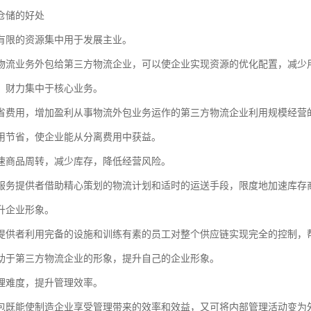
仓储的好处
有限的资源集中用于发展主业。
物流业务外包给第三方物流企业，可以使企业实现资源的优化配置，减少
、财力集中于核心业务。
省费用，增加盈利从事物流外包业务运作的第三方物流企业利用规模经营
用节省，使企业能从分离费用中获益。
速商品周转，减少库存，降低经营风险。
服务提供者借助精心策划的物流计划和适时的运送手段，限度地加速库存
升企业形象。
提供者利用完备的设施和训练有素的员工对整个供应链实现完全的控制，
助于第三方物流企业的形象，提升自己的企业形象。
理难度，提升管理效率。
包既能使制造企业享受管理带来的效率和效益，又可将内部管理活动变为