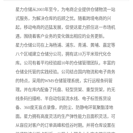
星力仓储从2003年至今，为电商企业提供仓储物流一站
式服务，为解决仓库的后顾之忧。随着跨境电商的兴
起，移动电商的迅猛发展，促使这星力抓住这一市场机
遇，围绕着客户业务的变化做出相应的业务更新。
星力仓储公司在上海杨浦、浦东、青浦、黄埔、嘉定等
八个区域建立仓储分公司，拥有这10万平米现代化仓
库。公司有着平均经验超10年的仓储管理团队，丰富的
仓储全托管的实践经验。公司结合国内物流和电子商务
的特点，采用的WMS仓储管理系统，实行远程条码管
理。并在库内配备了托盘、轻型货架、重型货架，的无
线条码扫描枪、半自动包装流水线、电子标签拣货设
备、360度无盲点录像，的防尘、防静电环氧聚酯漆地
面。星力拥有高度灵活的生产弹性能力且面积灵活，可
从容应对客户的订单高峰和低谷时期。并将仓库设置在