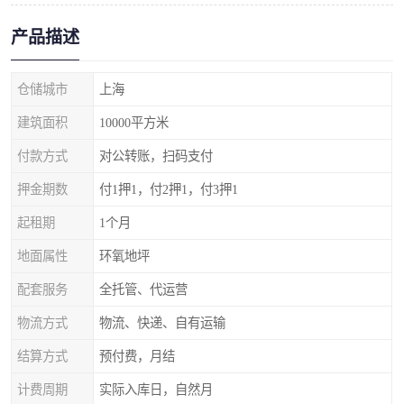
产品描述
仓储城市
上海
建筑面积
10000平方米
付款方式
对公转账，扫码支付
押金期数
付1押1，付2押1，付3押1
起租期
1个月
地面属性
环氧地坪
配套服务
全托管、代运营
物流方式
物流、快递、自有运输
结算方式
预付费，月结
计费周期
实际入库日，自然月