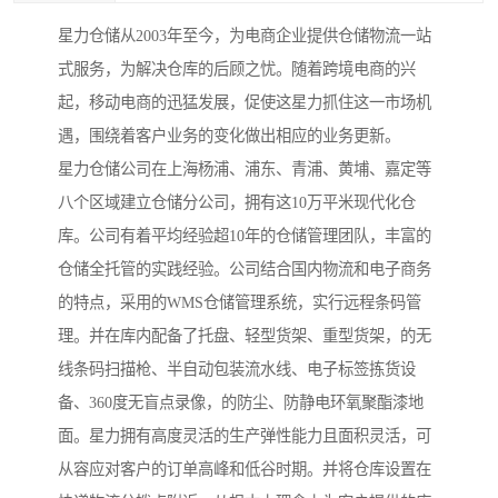
星力仓储从2003年至今，为电商企业提供仓储物流一站
式服务，为解决仓库的后顾之忧。随着跨境电商的兴
起，移动电商的迅猛发展，促使这星力抓住这一市场机
遇，围绕着客户业务的变化做出相应的业务更新。
星力仓储公司在上海杨浦、浦东、青浦、黄埔、嘉定等
八个区域建立仓储分公司，拥有这10万平米现代化仓
库。公司有着平均经验超10年的仓储管理团队，丰富的
仓储全托管的实践经验。公司结合国内物流和电子商务
的特点，采用的WMS仓储管理系统，实行远程条码管
理。并在库内配备了托盘、轻型货架、重型货架，的无
线条码扫描枪、半自动包装流水线、电子标签拣货设
备、360度无盲点录像，的防尘、防静电环氧聚酯漆地
面。星力拥有高度灵活的生产弹性能力且面积灵活，可
从容应对客户的订单高峰和低谷时期。并将仓库设置在