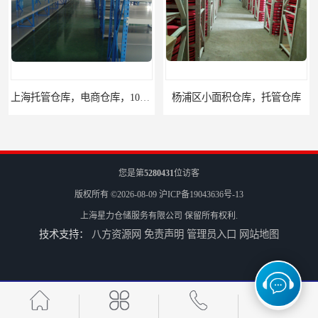
上海托管仓库，电商仓库，10平起租
杨浦区小面积仓库，托管仓库
您是第
5280431
位访客
版权所有 ©2026-08-09
沪ICP备19043636号-13
上海星力仓储服务有限公司
保留所有权利.
技术支持：
八方资源网
免责声明
管理员入口
网站地图
上海小面积仓库，全程系统化管理
宝山区小面积托管仓库，电商仓库