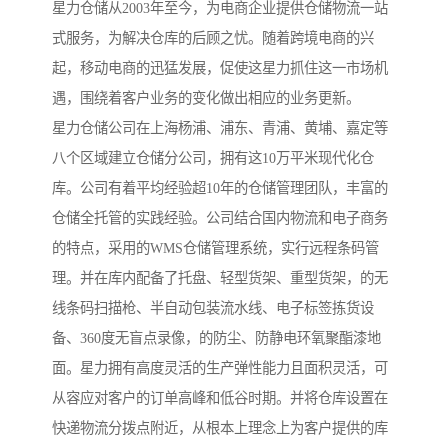
星力仓储从2003年至今，为电商企业提供仓储物流一站
式服务，为解决仓库的后顾之忧。随着跨境电商的兴
起，移动电商的迅猛发展，促使这星力抓住这一市场机
遇，围绕着客户业务的变化做出相应的业务更新。
星力仓储公司在上海杨浦、浦东、青浦、黄埔、嘉定等
八个区域建立仓储分公司，拥有这10万平米现代化仓
库。公司有着平均经验超10年的仓储管理团队，丰富的
仓储全托管的实践经验。公司结合国内物流和电子商务
的特点，采用的WMS仓储管理系统，实行远程条码管
理。并在库内配备了托盘、轻型货架、重型货架，的无
线条码扫描枪、半自动包装流水线、电子标签拣货设
备、360度无盲点录像，的防尘、防静电环氧聚酯漆地
面。星力拥有高度灵活的生产弹性能力且面积灵活，可
从容应对客户的订单高峰和低谷时期。并将仓库设置在
快递物流分拨点附近，从根本上理念上为客户提供的库