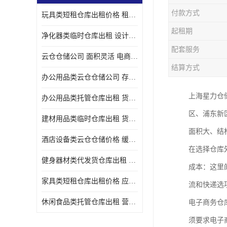
付款方式
玩具类短租仓库出租价格 租期灵活 智能电商配套
起租期
净化器类临时仓库出租 设计简单 电商仓储物流战略合作
配套服务
云仓仓储公司 面积灵活 电商仓储物流战略合作
结算方式
办公用品类云仓仓储公司 存货周转很快 电商仓储物流战略整合
上海星力仓
办公用品类托管仓库出租 货物装卸方便 电商仓储物流战略合作
区、浦东新
建材用品类临时仓库出租 货物装卸方便 仓储供应链配套
面积大、结
酒店设备类云仓仓储价格 缓解企业储存压力 智能电商配套
在选择仓库
健身器材类代发货仓库出租 租期灵活 新媒体平台配套
成本：这里
家具类短租仓库出租价格 应用广泛 智能电商配套
流和快递选
休闲食品类托管仓库出租 营造良好环境氛围 垂直电商配套
电子商务仓
须要求电子