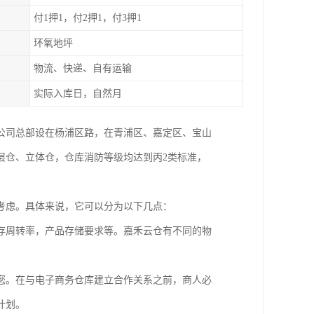
付1押1，付2押1，付3押1
环氧地坪
物流、快递、自有运输
实际入库日，自然月
。公司总部设在杨浦区路，在青浦区、嘉定区、宝山
层仓、立体仓，仓库消防等级均达到丙2类标准，
考虑。具体来说，它可以分为以下几点：
存周转率，产品存储要求等。嘉禾云仓有不同的物
。
您。在与电子商务仓库建立合作关系之前，商人必
计划。