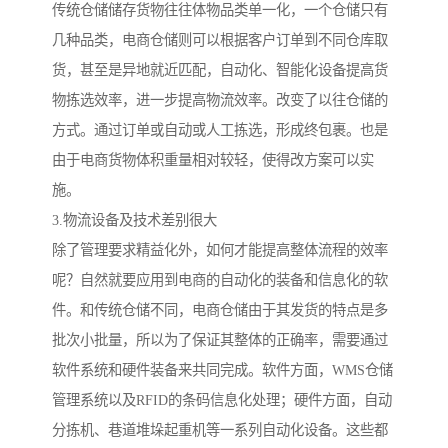
传统仓储储存货物往往体物品类单一化，一个仓储只有
几种品类，电商仓储则可以根据客户订单到不同仓库取
货，甚至是异地就近匹配，自动化、智能化设备提高货
物拣选效率，进一步提高物流效率。改变了以往仓储的
方式。通过订单或自动或人工拣选，形成终包裹。也是
由于电商货物体积重量相对较轻，使得改方案可以实
施。
3.物流设备及技术差别很大
除了管理要求精益化外，如何才能提高整体流程的效率
呢？自然就要应用到电商的自动化的装备和信息化的软
件。和传统仓储不同，电商仓储由于其发货的特点是多
批次小批量，所以为了保证其整体的正确率，需要通过
软件系统和硬件装备来共同完成。软件方面，WMS仓储
管理系统以及RFID的条码信息化处理；硬件方面，自动
分拣机、巷道堆垛起重机等一系列自动化设备。这些都