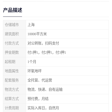
产品描述
仓储城市
上海
建筑面积
10000平方米
付款方式
对公转账，扫码支付
押金期数
付1押1，付2押1，付3押1
起租期
1个月
地面属性
环氧地坪
配套服务
全托管、代运营
物流方式
物流、快递、自有运输
结算方式
预付费，月结
计费周期
实际入库日，自然月