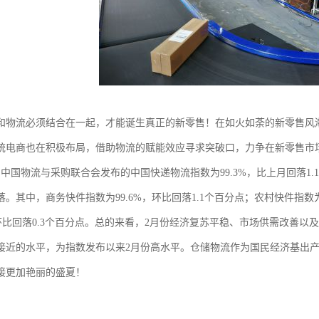
和物流必须结合在一起，才能诞生真正的新零售！在如火如荼的新零售风
统电商也在积极布局，借助物流的赋能效应寻求突破口，力争在新零售市
月，中国物流与采购联合会发布的中国快递物流指数为99.3%，比上月回落
。其中，商务快件指数为99.6%，环比回落1.1个百分点；农村快件指数为
%，环比回落0.3个百分点。总的来看，2月份经济复苏平稳、市场供需改善
接近的水平，为指数发布以来2月份高水平。仓储物流作为国民经济基出
接更加艳丽的盛夏！