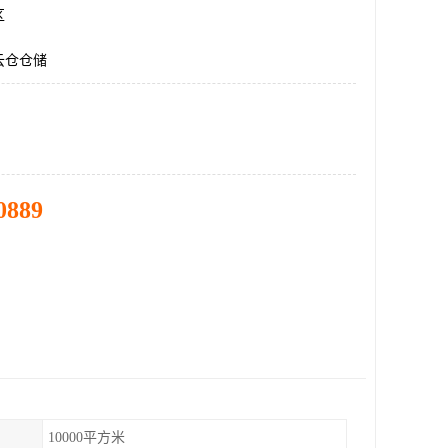
区
云仓仓储
0889
10000平方米