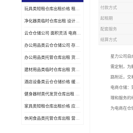
付款方式
玩具类短租仓库出租价格 租期灵活 智能电商配套
起租期
净化器类临时仓库出租 设计简单 电商仓储物流战略合作
配套服务
云仓仓储公司 面积灵活 电商仓储物流战略合作
结算方式
办公用品类云仓仓储公司 存货周转很快 电商仓储物流战略整合
星力公司自
办公用品类托管仓库出租 货物装卸方便 电商仓储物流战略合作
需定制，为
建材用品类临时仓库出租 货物装卸方便 仓储供应链配套
路附近，交
酒店设备类云仓仓储价格 缓解企业储存压力 智能电商配套
电商仓储：
健身器材类代发货仓库出租 租期灵活 新媒体平台配套
理和服务的
家具类短租仓库出租价格 应用广泛 智能电商配套
为电商在仓
休闲食品类托管仓库出租 营造良好环境氛围 垂直电商配套