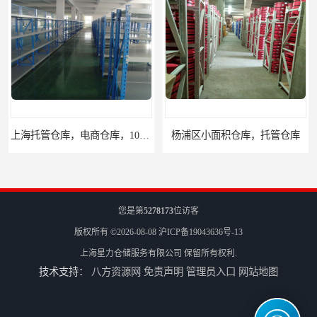
平起租
杨浦区小面积仓库，托管仓库
您是第
5278173
位访客
版权所有 ©2026-08-08
沪ICP备19043636号-13
上海星力仓储服务有限公司
保留所有权利.
技术支持：
八方资源网
免责声明
管理员入口
网站地图
上海小面积仓库，全程系统化管理
宝山区小面积托管仓库，电商仓库