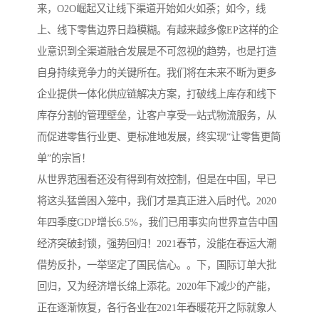
来，O2O崛起又让线下渠道开始如火如荼；如今，线
上、线下零售边界日趋模糊。有越来越多像EP这样的企
业意识到全渠道融合发展是不可忽视的趋势，也是打造
自身持续竞争力的关键所在。我们将在未来不断为更多
企业提供一体化供应链解决方案，打破线上库存和线下
库存分割的管理壁垒，让客户享受一站式物流服务，从
而促进零售行业更、更标准地发展，终实现“让零售更简
单”的宗旨！
从世界范围看还没有得到有效控制，但是在中国，早已
将这头猛兽困入笼中，我们才是真正进入后时代。2020
年四季度GDP增长6.5%，我们已用事实向世界宣告中国
经济突破封锁，强势回归！2021春节，没能在春运大潮
借势反扑，一举坚定了国民信心。。下，国际订单大批
回归，又为经济增长绵上添花。2020年下减少的产能，
正在逐渐恢复，各行各业在2021年春暖花开之际就象人