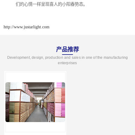
们的心情一样呈现喜人的小阳春势态。
http://www.justarlight.com
产品推荐
Development, design, production and sales in one of the manufacturing
enterprises