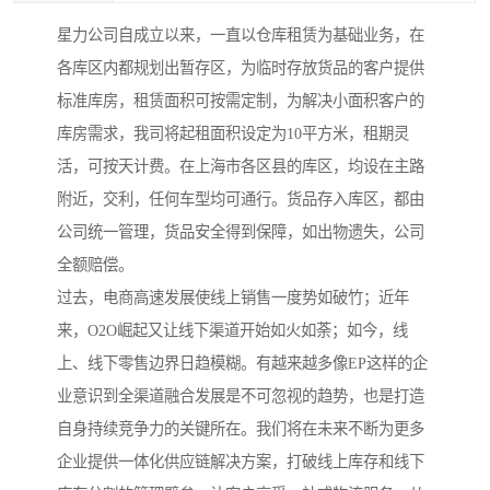
星力公司自成立以来，一直以仓库租赁为基础业务，在
各库区内都规划出暂存区，为临时存放货品的客户提供
标准库房，租赁面积可按需定制，为解决小面积客户的
库房需求，我司将起租面积设定为10平方米，租期灵
活，可按天计费。在上海市各区县的库区，均设在主路
附近，交利，任何车型均可通行。货品存入库区，都由
公司统一管理，货品安全得到保障，如出物遗失，公司
全额赔偿。
过去，电商高速发展使线上销售一度势如破竹；近年
来，O2O崛起又让线下渠道开始如火如荼；如今，线
上、线下零售边界日趋模糊。有越来越多像EP这样的企
业意识到全渠道融合发展是不可忽视的趋势，也是打造
自身持续竞争力的关键所在。我们将在未来不断为更多
企业提供一体化供应链解决方案，打破线上库存和线下